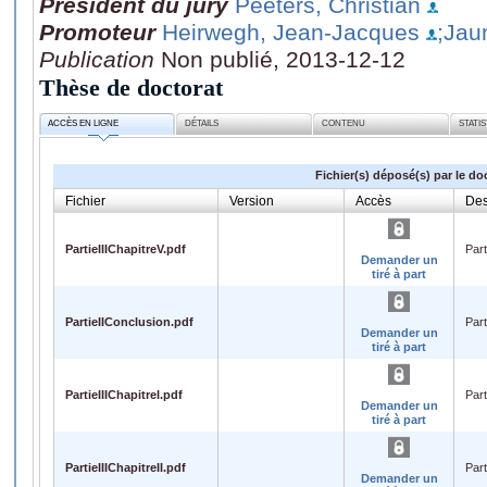
Président du jury
Peeters, Christian
Promoteur
Heirwegh, Jean-Jacques
;Jau
Publication
Non publié, 2013-12-12
Thèse de doctorat
ACCÈS EN LIGNE
DÉTAILS
CONTENU
STATI
Fichier(s) déposé(s) par le do
Fichier
Version
Accès
Des
PartieIIIChapitreV.pdf
Part
Demander un
tiré à part
PartieIIConclusion.pdf
Part
Demander un
tiré à part
PartieIIIChapitreI.pdf
Part
Demander un
tiré à part
PartieIIIChapitreII.pdf
Part
Demander un