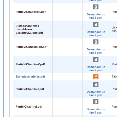
tiré à part
PartieVIChapitreIII.pdf
Part
Demander un
tiré à part
Listedesannexes
Lis
destableaux
des
Demander un
desabreviations.pdf
tiré à part
PartieVIConclusion.pdf
Par
Demander un
tiré à part
PartieVIChapitreV.pdf
Par
Demander un
tiré à part
Tabledesmatieres.pdf
Tab
PartieVIChapitreI.pdf
Part
Demander un
tiré à part
PartieIChapitreI.pdf
Part
Demander un
tiré à part