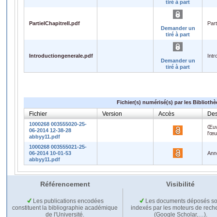
tiré à part
PartieIChapitreII.pdf
Part
Demander un
tiré à part
Introductiongenerale.pdf
Intr
Demander un
tiré à part
Fichier(s) numérisé(s) par les Biblioth
Fichier
Version
Accès
Des
1000268 003555020-25-
Œuv
06-2014 12-38-28
l'œ
abbyy11.pdf
1000268 003555021-25-
06-2014 10-01-53
Ann
abbyy11.pdf
Référencement
Visibilité
Les publications encodées
Les documents déposés so
constituent la bibliographie académique
indexés par les moteurs de rech
de l'Université.
(Google Scholar,…).