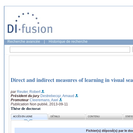
Recherche avancée
|
Historique de recherche
Direct and indirect measures of learning in visual se
par
Reuter, Robert
Président du jury
Destrebecqz, Arnaud
Promoteur
Cleeremans, Axel
Publication
Non publié, 2013-09-11
Thèse de doctorat
ACCÈS EN LIGNE
DÉTAILS
CONTENU
STATI
Fichier(s) déposé(s) par le do