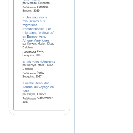
par Moreau, Elisabeth
Turnhout,
Publication
Brepols, 2029
« Des migrations
minuscules aux
migrations
transnationales. Les
migrations ‘ordinaires’
en Europe, Asie,
Afrique, Amériques »
par Kervyn, Marie , Díaz,
Delphine
Paris,
Publication
Bouquins, 2027
« Les mots d’Ancrop »
par Kervyn, Marie , Díaz,
Delphine
Paris,
Publication
Bouquins, 2027
Eusèbe Renaudot,
Journal du voyage en
Italie
par Preyat, Fabrice
A déterminer,
Publication
2027