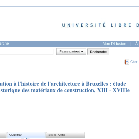
herche
Mon DI-fusion
|
À 
Passe-partout
Citer
tion à l'histoire de l'architecture à Bruxelles : étude
istorique des matériaux de construction, XIII - XVIIIe
CONTENU
STATISTIQUES