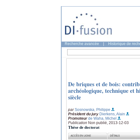
Recherche avancée
|
Historique de rec
De briques et de bois: contribu
archéologique, technique et h
siècle
par
Sosnowska, Philippe
Président du jury
Dierkens, Alain
Promoteur
de Waha, Michel
Publication
Non publié, 2013-12-03
Thèse de doctorat
ACCÈS EN LIGNE
DÉTAILS