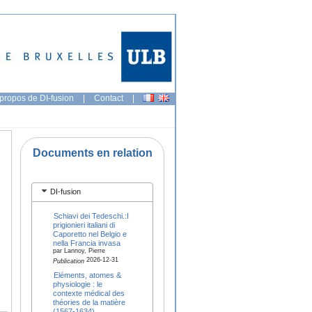
propos de DI-fusion
|
Contact
|
Documents en relation
DI-fusion
Schiavi dei Tedeschi.:I
prigionieri italiani di
Caporetto nel Belgio e
nella Francia invasa
par Lannoy, Pierre
2026-12-31
Publication
Eléments, atomes &
physiologie : le
contexte médical des
théories de la matière
(1567-1634)