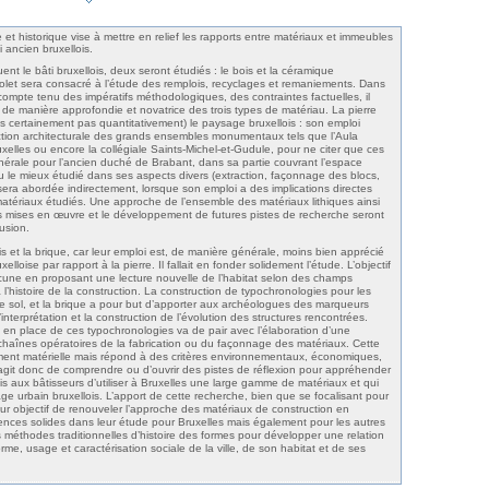
t historique vise à mettre en relief les rapports entre matériaux et immeubles
i ancien bruxellois.
ent le bâti bruxellois, deux seront étudiés : le bois et la céramique
 volet sera consacré à l’étude des remplois, recyclages et remaniements. Dans
, compte tenu des impératifs méthodologiques, des contraintes factuelles, il
er de manière approfondie et novatrice des trois types de matériau. La pierre
certainement pas quantitativement) le paysage bruxellois : son emploi
uction architecturale des grands ensembles monumentaux tels que l’Aula
uxelles ou encore la collégiale Saints-Michel-et-Gudule, pour ne citer que ces
érale pour l’ancien duché de Brabant, dans sa partie couvrant l’espace
au le mieux étudié dans ses aspects divers (extraction, façonnage des blocs,
era abordée indirectement, lorsque son emploi a des implications directes
tériaux étudiés. Une approche de l’ensemble des matériaux lithiques ainsi
es mises en œuvre et le développement de futures pistes de recherche seront
usion.
ois et la brique, car leur emploi est, de manière générale, moins bien apprécié
lloise par rapport à la pierre. Il fallait en fonder solidement l’étude. L’objectif
lacune en proposant une lecture nouvelle de l’habitat selon des champs
à l’histoire de la construction. La construction de typochronologies pour les
e sol, et la brique a pour but d’apporter aux archéologues des marqueurs
interprétation et la construction de l’évolution des structures rencontrées.
en place de ces typochronologies va de pair avec l’élaboration d’une
 chaînes opératoires de la fabrication ou du façonnage des matériaux. Cette
ment matérielle mais répond à des critères environnementaux, économiques,
s’agit donc de comprendre ou d’ouvrir des pistes de réflexion pour appréhender
s aux bâtisseurs d’utiliser à Bruxelles une large gamme de matériaux et qui
age urbain bruxellois. L’apport de cette recherche, bien que se focalisant pour
pour objectif de renouveler l’approche des matériaux de construction en
nces solides dans leur étude pour Bruxelles mais également pour les autres
es méthodes traditionnelles d’histoire des formes pour développer une relation
rme, usage et caractérisation sociale de la ville, de son habitat et de ses