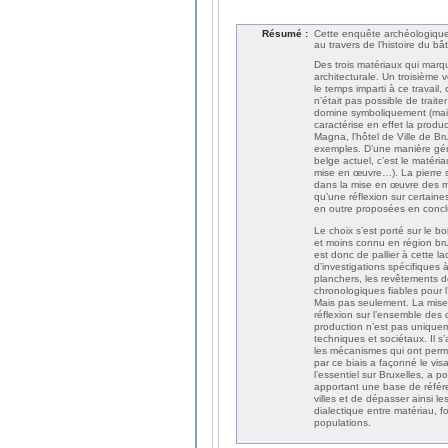
Résumé :
Cette enquête archéologique e
au travers de l’histoire du bât
Des trois matériaux qui marqu
architecturale. Un troisième
le temps imparti à ce travail
n’était pas possible de trait
domine symboliquement (mais 
caractérise en effet la prod
Magna, l’hôtel de Ville de Br
exemples. D’une manière gén
belge actuel, c’est le matéri
mise en œuvre…). La pierre s
dans la mise en œuvre des ma
qu’une réflexion sur certain
en outre proposées en concl
Le choix s’est porté sur le b
et moins connu en région bruxe
est donc de pallier à cette 
d’investigations spécifiques 
planchers, les revêtements d
chronologiques fiables pour l’
Mais pas seulement. La mise 
réflexion sur l’ensemble des
production n’est pas unique
techniques et sociétaux. Il 
les mécanismes qui ont permi
par ce biais a façonné le vis
l’essentiel sur Bruxelles, a 
apportant une base de référe
villes et de dépasser ainsi l
dialectique entre matériau, fo
populations.