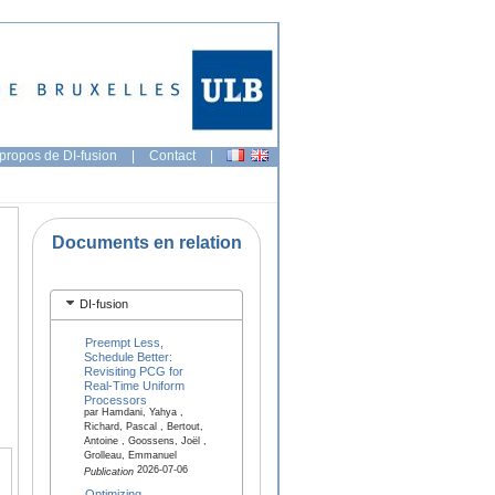
propos de DI-fusion
|
Contact
|
Documents en relation
DI-fusion
Preempt Less,
Schedule Better:
Revisiting PCG for
Real-Time Uniform
Processors
par Hamdani, Yahya ,
Richard, Pascal , Bertout,
Antoine , Goossens, Joël ,
Grolleau, Emmanuel
2026-07-06
Publication
Optimizing