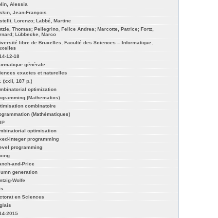
olin, Alessia
skin, Jean-François
stelli, Lorenzo; Labbé, Martine
utzle, Thomas; Pellegrino, Felice Andrea; Marcotte, Patrice; Fortz,
rnard; Lübbecke, Marco
iversité libre de Bruxelles, Faculté des Sciences – Informatique,
uxelles
14-12-18
formatique générale
iences exactes et naturelles
. (xxii, 187 p.)
mbinatorial optimization
ogramming (Mathematics)
timisation combinatoire
ogrammation (Mathématiques)
IP
mbinatorial optimisation
xed-integer programming
level programming
icing
anch-and-Price
lumn generation
ntzig-Wolfe
ls
ctorat en Sciences
glais
14-2015