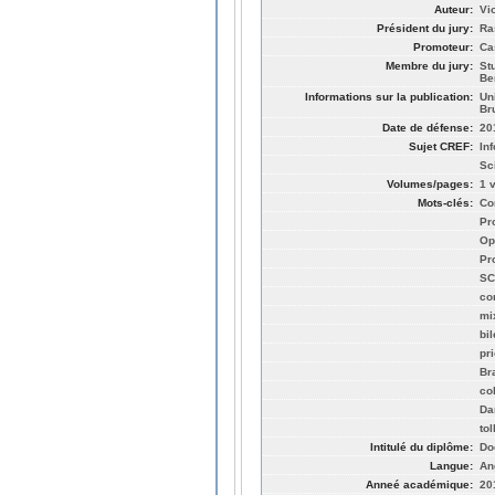
Auteur:
Vi
Président du jury:
Ra
Promoteur:
Ca
Membre du jury:
St
Be
Informations sur la publication:
Un
Br
Date de défense:
20
Sujet CREF:
In
Sc
Volumes/pages:
1 v
Mots-clés:
Co
Pr
Op
Pr
SC
co
mi
bi
pr
Br
co
Da
tol
Intitulé du diplôme:
Do
Langue:
An
Anneé académique:
20