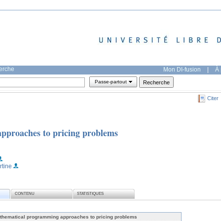
herche
Mon DI-fusion
|
À 
Passe-partout
Citer
pproaches to pricing problems
rtine
CONTENU
STATISTIQUES
thematical programming approaches to pricing problems