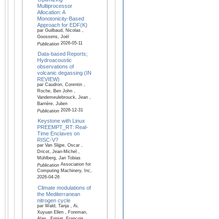
Multiprocessor
Allocation: A
Monotonicity-Based
Approach for EDF(K)
par Guilbaud, Nicolas ,
Goossens, Joël
2026-05-11
Publication
Data-based Reports;
Hydroacoustic
observations of
volcanic degassing (IN
REVIEW)
par Caudron, Corentin ,
Roche, Ben John ,
Vandemeulebrouck, Jean ,
Barrière, Julien
2026-12-31
Publication
Keystone with Linux
PREEMPT_RT: Real-
Time Enclaves on
RISC-V?
par Van Slijpe, Oscar ,
Dricot, Jean-Michel ,
Mühlberg, Jan Tobias
Association for
Publication
Computing Machinery, Inc,
2026-04-26
Climate modulations of
the Mediterranean
nitrogen cycle
par Wald, Tanja , Ai,
Xuyuan Ellen , Foreman,