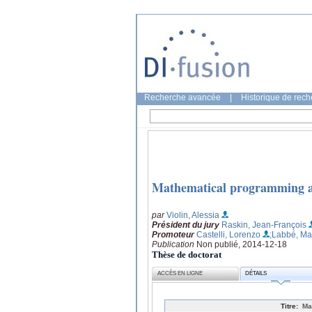
Recherche avancée
|
Historique de rec
Mathematical programming a
par
Violin, Alessia
Président du jury
Raskin, Jean-François
Promoteur
Castelli, Lorenzo
;Labbé, Ma
Publication
Non publié, 2014-12-18
Thèse de doctorat
ACCÈS EN LIGNE
DÉTAILS
Titre:
Ma