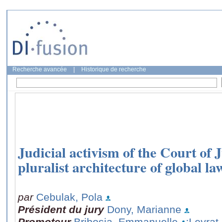
Recherche avancée
|
Historique de recherche
Judicial activism of the Court of J
pluralist architecture of global la
par
Cebulak, Pola
Président du jury
Dony, Marianne
Promoteur
Bribosia, Emmanuelle
;Levrat