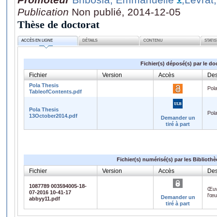
Publication
Non publié, 2014-12-05
Thèse de doctorat
ACCÈS EN LIGNE
DÉTAILS
CONTENU
STATI
Fichier(s) déposé(s) par le do
Fichier
Version
Accès
Des
Pola Thesis
Pol
TableofContents.pdf
Pola Thesis
Pol
13October2014.pdf
Demander un
tiré à part
Fichier(s) numérisé(s) par les Biblioth
Fichier
Version
Accès
Des
1087789 003594005-18-
Œuv
07-2016 10-41-17
l'œ
Demander un
abbyy11.pdf
tiré à part