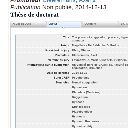
Publication
Non publié, 2014-12-13
Thèse de doctorat
ACCÈS EN LIGNE
DÉTAILS
CONTENU
STATI
Titre:
The power of suggestion: placebo, hypn
attention
Auteur:
Magalhaes De Saldanha D, Pedro
Président du jury:
Klein, Olivier
Promoteur:
Cleeremans, Axel
Membre du jury:
Faymonville, Marie-Elisabeth; Peigneux,
Informations sur la publication:
Université libre de Bruxelles, Faculté 
l'éducation, Bruxelles
Date de défense:
2014-12-13
Sujet CREF:
Psychologie
Mots-clés:
Mental suggestion
Hypnotism
Placebos (Medicine)
Suggestion
Hypnose
Effet placebo
Placebo effect
Hypnosis
Hypnotic Response
Hypnotizability