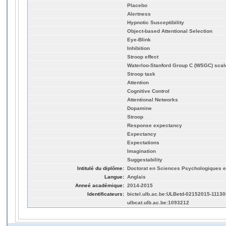
Placebo
Alertness
Hypnotic Susceptibility
Object-based Attentional Selection
Eye-Blink
Inhibition
Stroop effect
Waterloo-Stanford Group C (WSGC) scal
Stroop task
Attention
Cognitive Control
Attentional Networks
Dopamine
Stroop
Response expectancy
Expectancy
Expectations
Imagination
Suggestability
Intitulé du diplôme:
Doctorat en Sciences Psychologiques et
Langue:
Anglais
Anneé académique:
2014-2015
Identificateurs:
bictel.ulb.ac.be:ULBetd-02152015-11130
ulbcat.ulb.ac.be:1093212