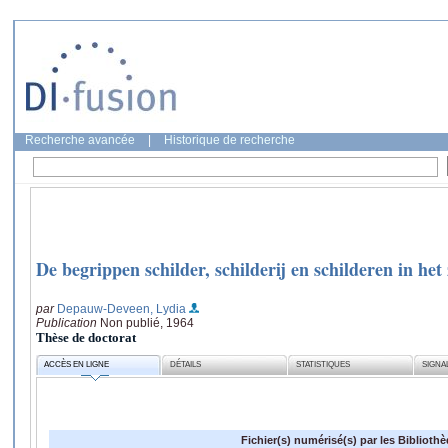
Recherche avancée
|
Historique de recherche
De begrippen schilder, schilderij en schilderen in he
par
Depauw-Deveen, Lydia
Publication
Non publié, 1964
Thèse de doctorat
ACCÈS EN LIGNE
DÉTAILS
STATISTIQUES
SIGNA
Fichier(s) numérisé(s) par les Biblioth