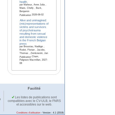
health.
par Maheux, Anne Julia ,
Maes, Chelly , Buck,
Benjamin
2026-06-02
Publication
Alive and unimagined:
(mis)representations of
victims and survivors
of psychotrauma
resulting from sexual
and domestic violence
in the French Belgian
press
par Broustau, Nadège ,
Rodot, Florian , Jacobs,
Thomas , Zienkowski, Jan
Cham,
Publication
Palgrave Macmillan, 2027-
08
Facilité
Les listes de publications sont
u
compatibles avec le CV-ULB, le FNRS
et accessibles sur le web.
Conditions d'utilisation
- Version : 4.1 (2019)