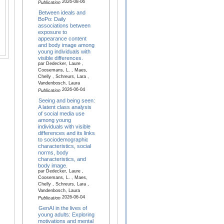
2026-08-06
Publication
Between ideals and
BoPo: Daily
associations between
exposure to
appearance content
and body image among
young individuals with
visible differences.
par Dedecker, Laure ,
Coosemans, L. , Maes,
Chelly , Schreurs, Lara ,
Vandenbosch, Laura
2026-06-04
Publication
Seeing and being seen:
A latent class analysis
of social media use
among young
individuals with visible
differences and its links
to sociodemographic
characteristics, social
norms, body
characteristics, and
body image.
par Dedecker, Laure ,
Coosemans, L. , Maes,
Chelly , Schreurs, Lara ,
Vandenbosch, Laura
2026-06-04
Publication
GenAI in the lives of
young adults: Exploring
motivations and mental