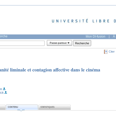
herche
Mon DI-fusion
|
À 
Passe-partout
Citer
nité liminale et contagion affective dans le cinéma
ve
ick
CONTENU
STATISTIQUES