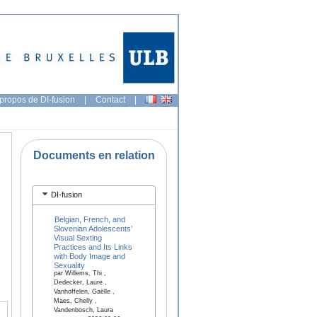
propos de DI-fusion
|
Contact
|
Documents en relation
DI-fusion
Belgian, French, and
Slovenian Adolescents’
Visual Sexting
Practices and Its Links
with Body Image and
Sexuality
par Willems, Thi ,
Dedecker, Laure ,
Vanhoffelen, Gaëlle ,
Maes, Chelly ,
Vandenbosch, Laura