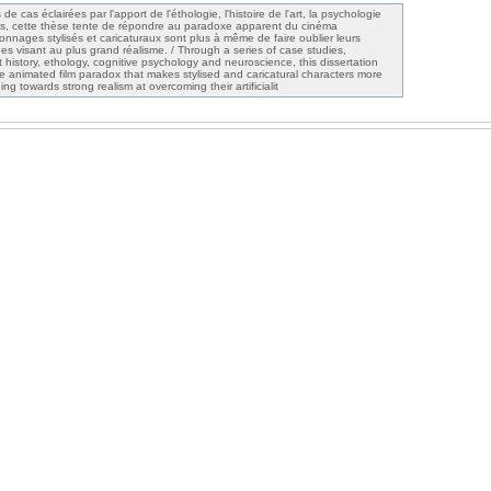
de cas éclairées par l'apport de l'éthologie, l'histoire de l'art, la psychologie
ces, cette thèse tente de répondre au paradoxe apparent du cinéma
onnages stylisés et caricaturaux sont plus à même de faire oublier leurs
ages visant au plus grand réalisme. / Through a series of case studies,
 history, ethology, cognitive psychology and neuroscience, this dissertation
ge animated film paradox that makes stylised and caricatural characters more
ing towards strong realism at overcoming their artificialit