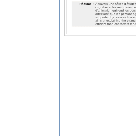
Résumé :
À travers une séries d'études 
cognitive et les neuroscien
d'animation qui rend les pers
artificialité que les personn
supported by reasearch in art
aims at explaining the stran
efficient than characters tend