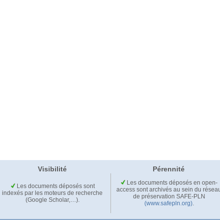
Visibilité
Pérennité
Les documents déposés en open-
Les documents déposés sont
access sont archivés au sein du résea
indexés par les moteurs de recherche
de préservation SAFE-PLN
(Google Scholar,…).
(www.safepln.org)
.