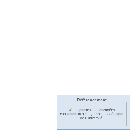
Référencement
Les publications encodées
constituent la bibliographie académique
de l'Université.