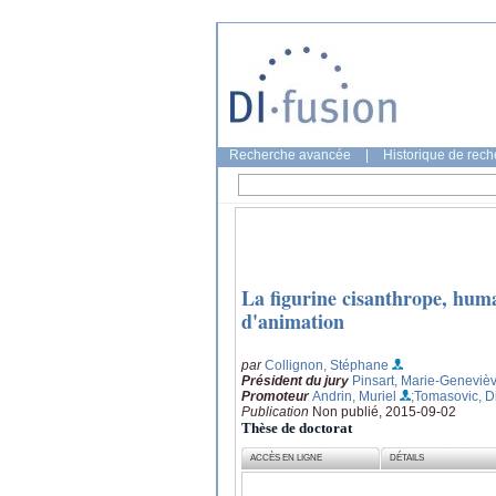
Recherche avancée
|
Historique de rec
La figurine cisanthrope, huma
d'animation
par
Collignon, Stéphane
Président du jury
Pinsart, Marie-Geneviè
Promoteur
Andrin, Muriel
;Tomasovic, D
Publication
Non publié, 2015-09-02
Thèse de doctorat
ACCÈS EN LIGNE
DÉTAILS