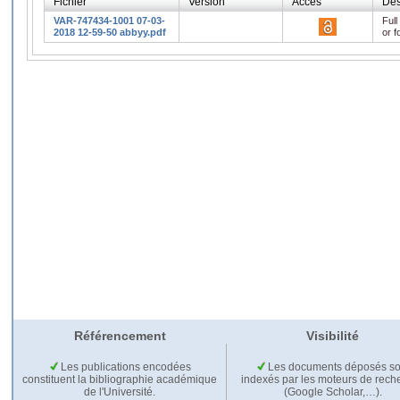
Fichier
Version
Accès
Des
VAR-747434-1001 07-03-
Full
2018 12-59-50 abbyy.pdf
or f
Référencement
Visibilité
Les publications encodées
Les documents déposés so
constituent la bibliographie académique
indexés par les moteurs de rech
de l'Université.
(Google Scholar,…).