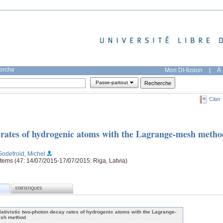
herche
Mon DI-fusion
|
À 
Passe-partout
Citer
y rates of hydrogenic atoms with the Lagrange-mesh metho
Godefroid, Michel
ems (47: 14/07/2015-17/07/2015: Riga, Latvia)
STATISTIQUES
lativistic two-photon decay rates of hydrogenic atoms with the Lagrange-
sh method