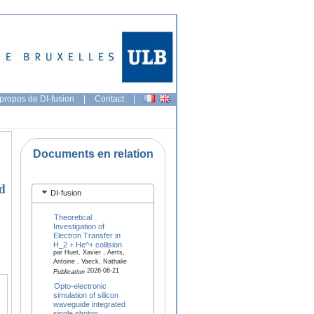
propos de DI-fusion
|
Contact
|
Documents en relation
d
DI-fusion
Theoretical
Investigation of
Electron Transfer in
H_2 + He^+ collision
par Huet, Xavier , Aerts,
Antoine , Vaeck, Nathalie
2026-06-21
Publication
Opto-electronic
simulation of silicon
waveguide integrated
single photon