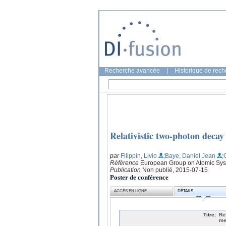
Recherche avancée
|
Historique de rec
Relativistic two-photon deca
par
Filippin, Livio
;Baye, Daniel Jean
;
Référence
European Group on Atomic Syst
Publication
Non publié, 2015-07-15
Poster de conférence
ACCÈS EN LIGNE
DÉTAILS
Titre:
Re
me