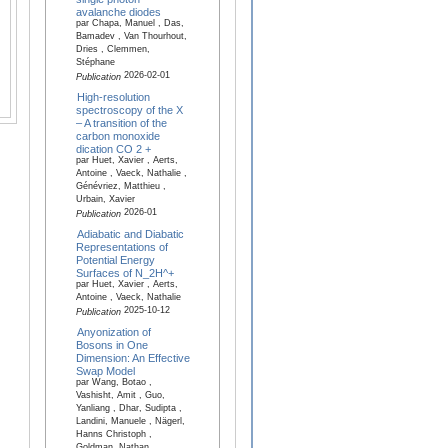
avalanche diodes
par Chapa, Manuel , Das,
Bamadev , Van Thourhout,
Dries , Clemmen,
Stéphane
2026-02-01
Publication
High-resolution
spectroscopy of the X
– A transition of the
carbon monoxide
dication CO 2 +
par Huet, Xavier , Aerts,
Antoine , Vaeck, Nathalie ,
Génévriez, Matthieu ,
Urbain, Xavier
2026-01
Publication
Adiabatic and Diabatic
Representations of
Potential Energy
Surfaces of N_2H^+
par Huet, Xavier , Aerts,
Antoine , Vaeck, Nathalie
2025-10-12
Publication
Anyonization of
Bosons in One
Dimension: An Effective
Swap Model
par Wang, Botao ,
Vashisht, Amit , Guo,
Yanliang , Dhar, Sudipta ,
Landini, Manuele , Nägerl,
Hanns Christoph ,