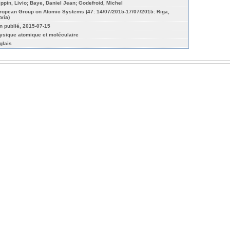
lippin, Livio; Baye, Daniel Jean; Godefroid, Michel
ropean Group on Atomic Systems (47: 14/07/2015-17/07/2015: Riga,
tvia)
n publié, 2015-07-15
ysique atomique et moléculaire
glais