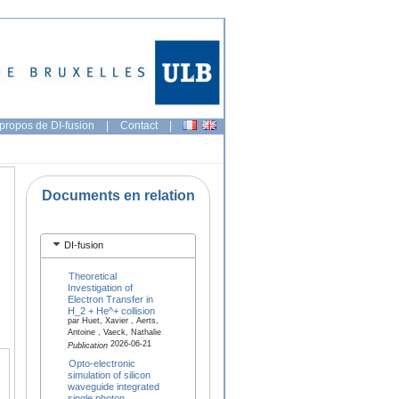
propos de DI-fusion
|
Contact
|
Documents en relation
DI-fusion
Theoretical
Investigation of
Electron Transfer in
H_2 + He^+ collision
par Huet, Xavier , Aerts,
Antoine , Vaeck, Nathalie
2026-06-21
Publication
Opto-electronic
simulation of silicon
waveguide integrated
single photon