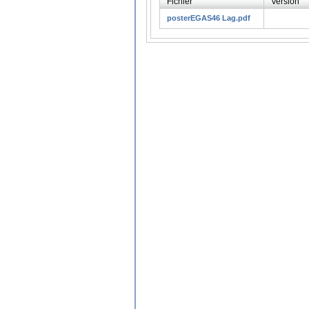
Fichier
Version
posterEGAS46 Lag.pdf