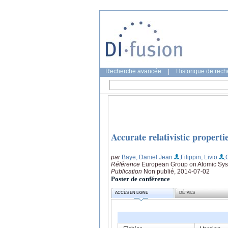
Recherche avancée
|
Historique de rec
Accurate relativistic proper
par
Baye, Daniel Jean
;Filippin, Livio
;
Référence
European Group on Atomic Syst
Publication
Non publié, 2014-07-02
Poster de conférence
ACCÈS EN LIGNE
DÉTAILS