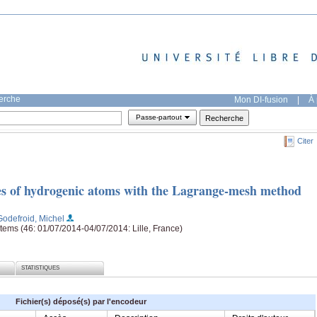
herche
Mon DI-fusion
|
À 
Passe-partout
Citer
ties of hydrogenic atoms with the Lagrange-mesh method
Godefroid, Michel
ems (46: 01/07/2014-04/07/2014: Lille, France)
STATISTIQUES
Fichier(s) déposé(s) par l'encodeur