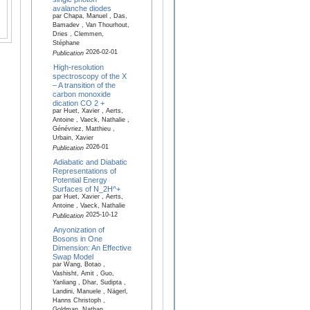
avalanche diodes
par Chapa, Manuel , Das,
Bamadev , Van Thourhout,
Dries , Clemmen,
Stéphane
2026-02-01
Publication
High-resolution
spectroscopy of the X
– A transition of the
carbon monoxide
dication CO 2 +
par Huet, Xavier , Aerts,
Antoine , Vaeck, Nathalie ,
Génévriez, Matthieu ,
Urbain, Xavier
2026-01
Publication
Adiabatic and Diabatic
Representations of
Potential Energy
Surfaces of N_2H^+
par Huet, Xavier , Aerts,
Antoine , Vaeck, Nathalie
2025-10-12
Publication
Anyonization of
Bosons in One
Dimension: An Effective
Swap Model
par Wang, Botao ,
Vashisht, Amit , Guo,
Yanliang , Dhar, Sudipta ,
Landini, Manuele , Nägerl,
Hanns Christoph ,