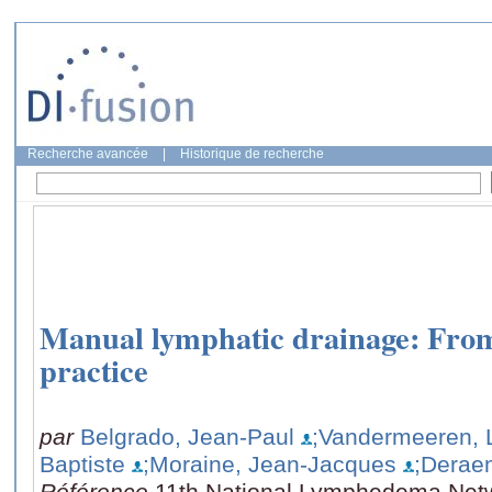
Recherche avancée
|
Historique de recherche
Manual lymphatic drainage: From
practice
par
Belgrado, Jean-Paul
;Vandermeeren, 
Baptiste
;Moraine, Jean-Jacques
;Derae
Référence
11th National Lymphedema Net