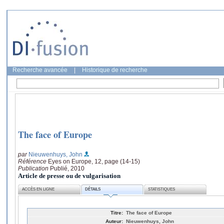
Recherche avancée
|
Historique de recherche
The face of Europe
par
Nieuwenhuys, John
Référence
Eyes on Europe, 12, page (14-15)
Publication
Publié, 2010
Article de presse ou de vulgarisation
ACCÈS EN LIGNE
DÉTAILS
STATISTIQUES
Titre:
The face of Europe
Auteur:
Nieuwenhuys, John