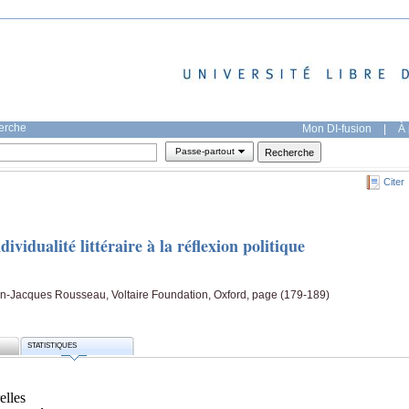
herche
Mon DI-fusion
|
À 
Passe-partout
Citer
ividualité littéraire à la réflexion politique
ean-Jacques Rousseau, Voltaire Foundation, Oxford, page (179-189)
STATISTIQUES