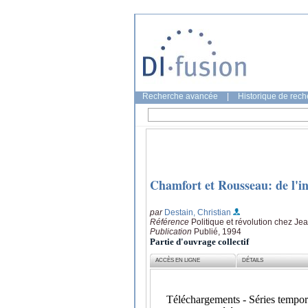
Recherche avancée
|
Historique de rec
Chamfort et Rousseau: de l'ind
par
Destain, Christian
Référence
Politique et révolution chez J
Publication
Publié, 1994
Partie d'ouvrage collectif
ACCÈS EN LIGNE
DÉTAILS