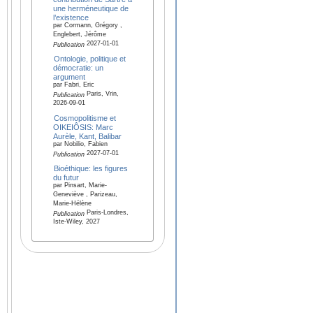
une herméneutique de
l’existence
par Cormann, Grégory ,
Englebert, Jérôme
2027-01-01
Publication
Ontologie, politique et
démocratie: un
argument
par Fabri, Eric
Paris, Vrin,
Publication
2026-09-01
Cosmopolitisme et
OIKEIÔSIS: Marc
Aurèle, Kant, Balibar
par Nobilio, Fabien
2027-07-01
Publication
Bioéthique: les figures
du futur
par Pinsart, Marie-
Geneviève , Parizeau,
Marie-Hélène
Paris-Londres,
Publication
Iste-Wiley, 2027