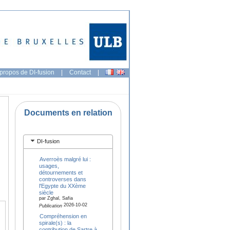
propos de DI-fusion
|
Contact
|
Documents en relation
DI-fusion
Averroès malgré lui :
usages,
détournements et
controverses dans
l'Egypte du XXème
siècle
par Zghal, Safia
2026-10-02
Publication
Compréhension en
spirale(s) : la
contribution de Sartre à