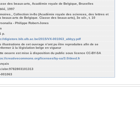
asse des beaux-arts, Académie royale de Belgique, Bruxelles
blié, 1997
́moires., Collection in-8o (Académie royale des sciences, des lettres et
s beaux-arts de Belgique. Classe des beaux-arts), 3e sér., t. 10
rsonalia - Philippe Robert-Jones
ts
1 p.
tp://digistore.bib.ulb.ac.be/2015/VX-001063_abbyy.pdf
s illustrations de cet ouvrage n’ont pu être reproduites afin de se
nformer à la législation belge en vigueur
tte oeuvre est mise à disposition du public sous licence CC-BY-SA
tps://creativecommons.org/licenses/by-sa/3.0/deed.fr
ançais
n:isbn:9782803101313
-001063