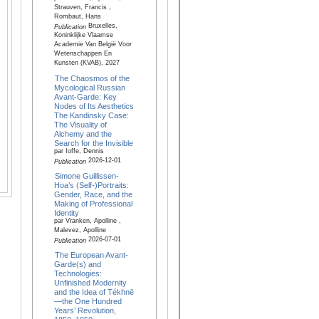
Strauven, Francis ,
Rombaut, Hans
Bruxelles,
Publication
Koninklijke Vlaamse
Academie Van België Voor
Wetenschappen En
Kunsten (KVAB), 2027
The Chaosmos of the
Mycological Russian
Avant-Garde: Key
Nodes of Its Aesthetics
The Kandinsky Case:
The Visuality of
Alchemy and the
Search for the Invisible
par Ioffe, Dennis
2026-12-01
Publication
Simone Guillissen-
Hoa’s (Self-)Portraits:
Gender, Race, and the
Making of Professional
Identity
par Vranken, Apolline ,
Malevez, Apolline
2026-07-01
Publication
The European Avant-
Garde(s) and
Technologies:
Unfinished Modernity
and the Idea of Tékhnē
—the One Hundred
Years’ Revolution,