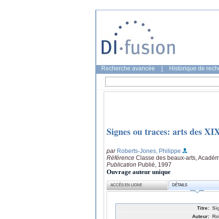
Recherche avancée
|
Historique de rec
Signes ou traces: arts des XIX
par
Roberts-Jones, Philippe
Référence
Classe des beaux-arts, Académ
Publication
Publié, 1997
Ouvrage auteur unique
ACCÈS EN LIGNE
DÉTAILS
Titre:
Si
Auteur:
Ro