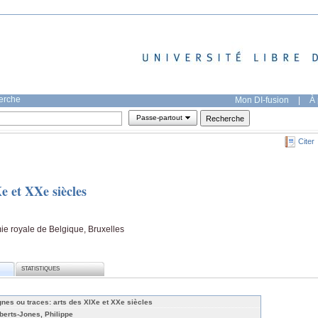
herche
Mon DI-fusion
|
À 
Passe-partout
Citer
e et XXe siècles
ie royale de Belgique, Bruxelles
STATISTIQUES
gnes ou traces: arts des XIXe et XXe siècles
berts-Jones, Philippe