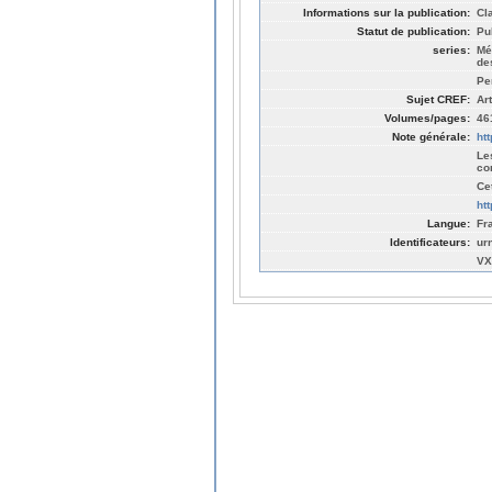
Informations sur la publication:
Cl
Statut de publication:
Pu
series:
Me
de
Pe
Sujet CREF:
Ar
Volumes/pages:
46
Note générale:
ht
Le
co
Ce
ht
Langue:
Fr
Identificateurs:
ur
VX