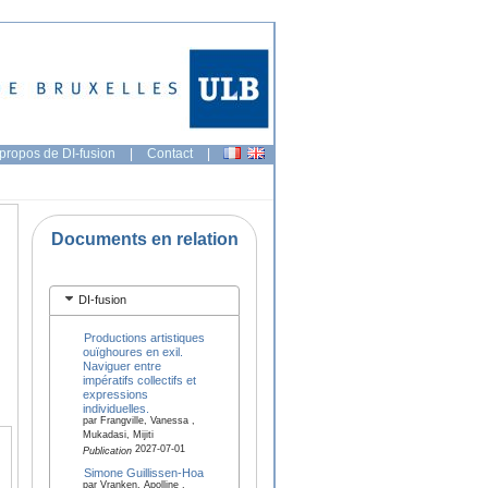
propos de DI-fusion
|
Contact
|
Documents en relation
DI-fusion
Productions artistiques
ouïghoures en exil.
Naviguer entre
impératifs collectifs et
expressions
individuelles.
par Frangville, Vanessa ,
Mukadasi, Mijiti
2027-07-01
Publication
Simone Guillissen-Hoa
par Vranken, Apolline ,