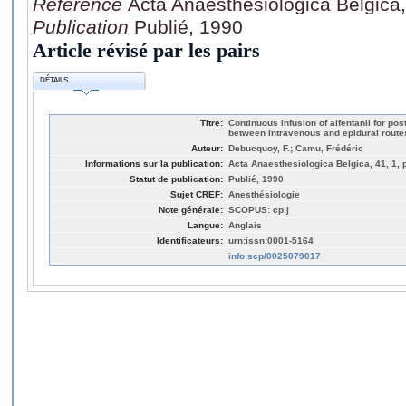
Référence
Acta Anaesthesiologica Belgica,
Publication
Publié, 1990
Article révisé par les pairs
DÉTAILS
Titre:
Continuous infusion of alfentanil for po
between intravenous and epidural route
Auteur:
Debucquoy, F.; Camu, Frédéric
Informations sur la publication:
Acta Anaesthesiologica Belgica, 41, 1, 
Statut de publication:
Publié, 1990
Sujet CREF:
Anesthésiologie
Note générale:
SCOPUS: cp.j
Langue:
Anglais
Identificateurs:
urn:issn:0001-5164
info:scp/0025079017