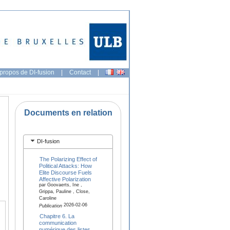
propos de DI-fusion
|
Contact
|
Documents en relation
DI-fusion
The Polarizing Effect of
Political Attacks: How
Elite Discourse Fuels
Affective Polarization
par Goovaerts, Ine ,
Grippa, Pauline , Close,
Caroline
2026-02-06
Publication
Chapitre 6. La
communication
numérique des listes