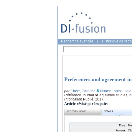
Recherche avancée
|
Historique de rec
Preferences and agreement in l
par
Close, Caroline
;Nunez Lopez, Lidia
Référence
Journal of legislative studies, 
Publication
Publié, 2017
Article révisé par les pairs
ACCÈS EN LIGNE
DÉTAILS
Titre:
Pr
Auteur:
Cl