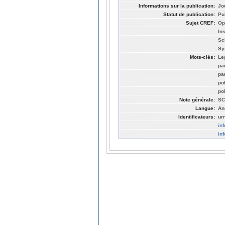
Informations sur la publication:
Jou
Statut de publication:
Pu
Sujet CREF:
Op
In
Sc
Sy
Mots-clés:
Le
pa
pa
pol
po
Note générale:
SC
Langue:
An
Identificateurs:
ur
in
in