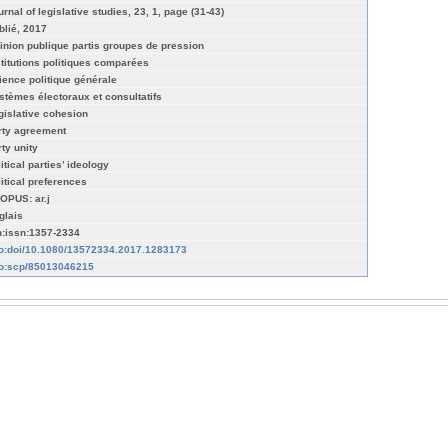
rnal of legislative studies, 23, 1, page (31-43)
blié, 2017
inion publique partis groupes de pression
stitutions politiques comparées
ience politique générale
stèmes électoraux et consultatifs
gislative cohesion
rty agreement
rty unity
itical parties’ ideology
litical preferences
OPUS: ar.j
glais
n:issn:1357-2334
fo:doi/10.1080/13572334.2017.1283173
fo:scp/85013046215