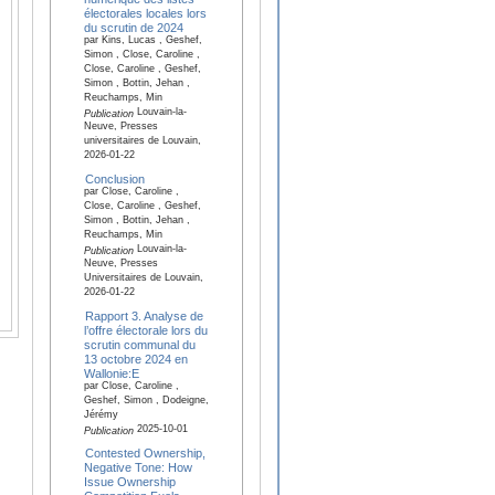
électorales locales lors
du scrutin de 2024
par Kins, Lucas , Geshef,
Simon , Close, Caroline ,
Close, Caroline , Geshef,
Simon , Bottin, Jehan ,
Reuchamps, Min
Louvain-la-
Publication
Neuve, Presses
universitaires de Louvain,
2026-01-22
Conclusion
par Close, Caroline ,
Close, Caroline , Geshef,
Simon , Bottin, Jehan ,
Reuchamps, Min
Louvain-la-
Publication
Neuve, Presses
Universitaires de Louvain,
2026-01-22
Rapport 3. Analyse de
l’offre électorale lors du
scrutin communal du
13 octobre 2024 en
Wallonie:E
par Close, Caroline ,
Geshef, Simon , Dodeigne,
Jérémy
2025-10-01
Publication
Contested Ownership,
Negative Tone: How
Issue Ownership