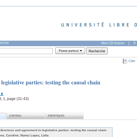
herche
Mon DI-fusion
|
À 
Passe-partout
Citer
egislative parties: testing the causal chain
23, 1, page (31-43)
CONTENU
STATISTIQUES
eferences and agreement in legislative parties: testing the causal chain
ose, Caroline; Nunez Lopez, Lidia