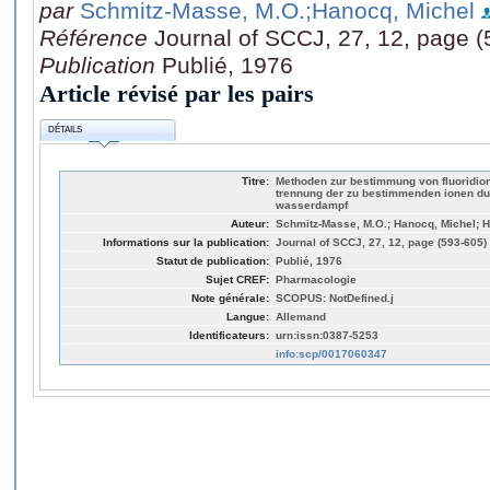
par
Schmitz-Masse, M.O.
;Hanocq, Michel
Référence
Journal of SCCJ, 27, 12, page 
Publication
Publié, 1976
Article révisé par les pairs
DÉTAILS
Titre:
Methoden zur bestimmung von fluoridione
trennung der zu bestimmenden ionen dur
wasserdampf
Auteur:
Schmitz-Masse, M.O.; Hanocq, Michel; 
Informations sur la publication:
Journal of SCCJ, 27, 12, page (593-605)
Statut de publication:
Publié, 1976
Sujet CREF:
Pharmacologie
Note générale:
SCOPUS: NotDefined.j
Langue:
Allemand
Identificateurs:
urn:issn:0387-5253
info:scp/0017060347