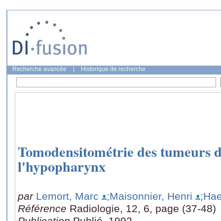
Recherche avancée
|
Historique de recherche
Tomodensitométrie des tumeurs d
l'hypopharynx
par
Lemort, Marc
;Maisonnier, Henri
;Hae
Référence
Radiologie, 12, 6, page (37-48)
Publication
Publié, 1992