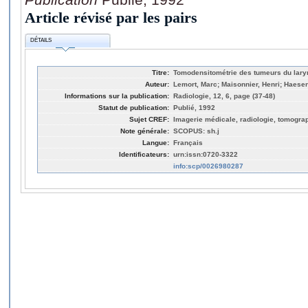
Article révisé par les pairs
DÉTAILS
Titre:
Tomodensitométrie des tumeurs du lary
Auteur:
Lemort, Marc; Maisonnier, Henri; Haesen
Informations sur la publication:
Radiologie, 12, 6, page (37-48)
Statut de publication:
Publié, 1992
Sujet CREF:
Imagerie médicale, radiologie, tomogra
Note générale:
SCOPUS: sh.j
Langue:
Français
Identificateurs:
urn:issn:0720-3322
info:scp/0026980287