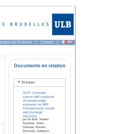
propos de DI-fusion
|
Contact
|
Documents en relation
DI-fusion
ISUP 2 prostate
cancer with suspicion
of extraprostatic
extension on MRI:
Prostatectomy results
and oncologic
outcomes
par De Brek, Norbert ,
Peyrottes, Arthur ,
Diamand, Romain ,
Ploussard, Guillaume ,