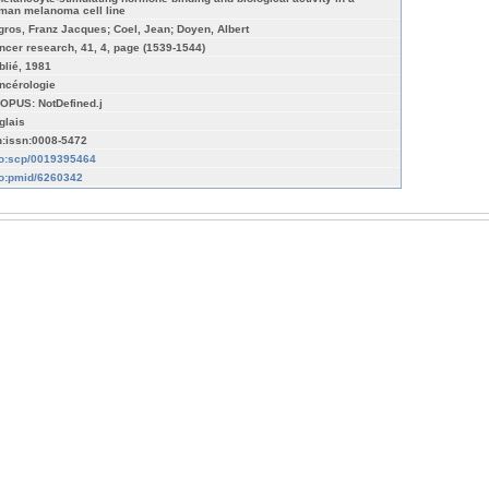
man melanoma cell line
gros, Franz Jacques; Coel, Jean; Doyen, Albert
ncer research, 41, 4, page (1539-1544)
blié, 1981
ncérologie
OPUS: NotDefined.j
glais
n:issn:0008-5472
fo:scp/0019395464
fo:pmid/6260342