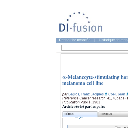
Recherche avancée
|
Historique de rec
α-Melancoyte-stimulating hor
melanoma cell line
par
Legros, Franz Jacques
;Coel, Jean
Référence
Cancer research, 41, 4, page 
Publication
Publié, 1981
Article révisé par les pairs
DÉTAILS
CONTENU
Titre:
α-