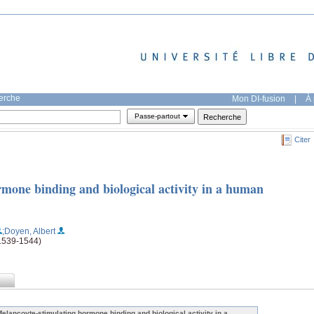
herche
Mon DI-fusion
|
À 
Passe-partout
Citer
mone binding and biological activity in a human
;Doyen, Albert
(1539-1544)
Melancoyte-stimulating hormone binding and biological activity in a