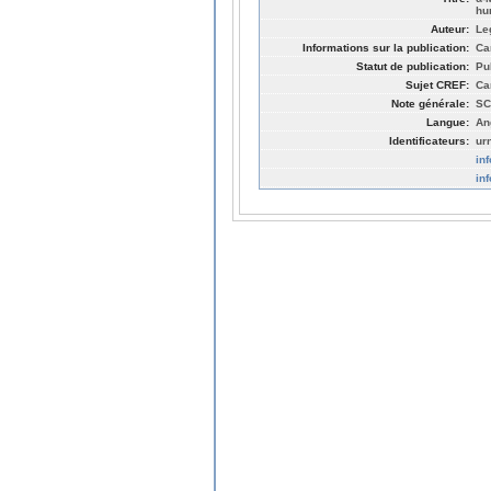
hu
Auteur:
Le
Informations sur la publication:
Ca
Statut de publication:
Pu
Sujet CREF:
Ca
Note générale:
SC
Langue:
An
Identificateurs:
ur
in
in