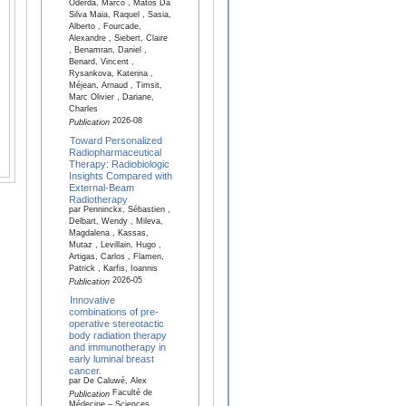
Oderda, Marco , Matos Da
Silva Maia, Raquel , Sasia,
Alberto , Fourcade,
Alexandre , Siebert, Claire
, Benamran, Daniel ,
Benard, Vincent ,
Rysankova, Katerina ,
Méjean, Arnaud , Timsit,
Marc Olivier , Dariane,
Charles
2026-08
Publication
Toward Personalized
Radiopharmaceutical
Therapy: Radiobiologic
Insights Compared with
External-Beam
Radiotherapy
par Penninckx, Sébastien ,
Delbart, Wendy , Mileva,
Magdalena , Kassas,
Mutaz , Levillain, Hugo ,
Artigas, Carlos , Flamen,
Patrick , Karfis, Ioannis
2026-05
Publication
Innovative
combinations of pre-
operative stereotactic
body radiation therapy
and immunotherapy in
early luminal breast
cancer.
par De Caluwé, Alex
Faculté de
Publication
Médecine – Sciences