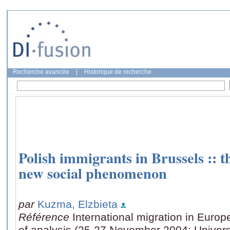
Recherche avancée
|
Historique de recherche
Polish immigrants in Brussels :: 
new social phenomenon
par
Kuzma, Elzbieta
Référence
International migration in Euro
of analysis (25-27 November 2004: Univers