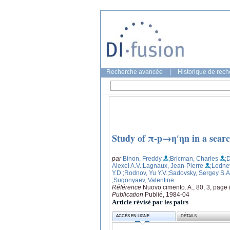
Recherche avancée
|
Historique de rec
Study of π-p→η′ηn in a search
par
Binon, Freddy
;Bricman, Charles
;
Alexei A.V.
;Lagnaux, Jean-Pierre
;Ledne
Y.D.
;Rodnov, Yu Y.V.
;Sadovsky, Sergey S.A
;Sugonyaev, Valentine
Référence
Nuovo cimento. A., 80, 3, page
Publication
Publié, 1984-04
Article révisé par les pairs
ACCÈS EN LIGNE
DÉTAILS