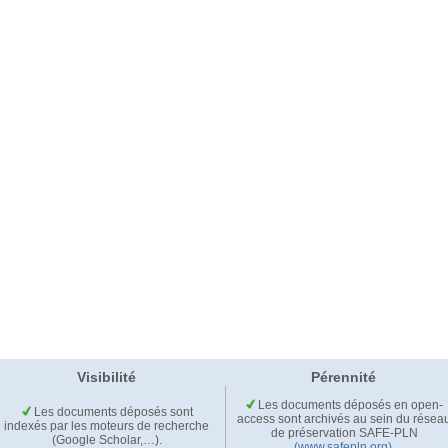
Visibilité
Pérennité
Les documents déposés en open-
Les documents déposés sont
access sont archivés au sein du résea
indexés par les moteurs de recherche
de préservation SAFE-PLN
(Google Scholar,…).
(www.safepln.org)
.