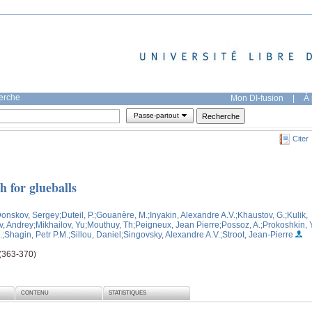
herche
Mon DI-fusion
|
À 
Passe-partout
Citer
 for glueballs
Donskov, Sergey
;Duteil, P.
;Gouanère, M.
;Inyakin, Alexandre A.V.
;Khaustov, G.
;Kulik,
v, Andrey
;Mikhailov, Yu
;Mouthuy, Th
;Peigneux, Jean Pierre
;Possoz, A.
;Prokoshkin, 
.
;Shagin, Petr P.M.
;Sillou, Daniel
;Singovsky, Alexandre A.V.
;Stroot, Jean-Pierre
 (363-370)
CONTENU
STATISTIQUES