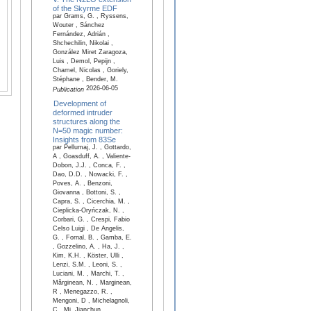
of the Skyrme EDF
par Grams, G. , Ryssens,
Wouter , Sánchez
Fernández, Adrián ,
Shchechilin, Nikolai ,
González Miret Zaragoza,
Luis , Demol, Pepijn ,
Chamel, Nicolas , Goriely,
Stéphane , Bender, M.
2026-06-05
Publication
Development of
deformed intruder
structures along the
N=50 magic number:
Insights from 83Se
par Pellumaj, J. , Gottardo,
A , Goasduff, A. , Valiente-
Dobon, J.J. , Conca, F. ,
Dao, D.D. , Nowacki, F. ,
Poves, A. , Benzoni,
Giovanna , Bottoni, S. ,
Capra, S. , Cicerchia, M. ,
Cieplicka-Oryńczak, N. ,
Corbari, G. , Crespi, Fabio
Celso Luigi , De Angelis,
G. , Fornal, B. , Gamba, E.
, Gozzelino, A. , Ha, J. ,
Kim, K.H. , Köster, Ulli ,
Lenzi, S.M. , Leoni, S. ,
Luciani, M. , Marchi, T. ,
Mărginean, N. , Marginean,
R , Menegazzo, R. ,
Mengoni, D , Michelagnoli,
C , Mi, Jianchun ,