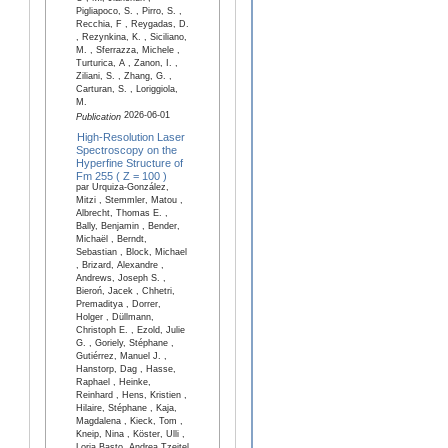
Pigliapoco, S. , Pirro, S. ,
Recchia, F , Reygadas, D.
, Rezynkina, K. , Siciliano,
M. , Sferrazza, Michele ,
Turturica, A , Zanon, I. ,
Ziliani, S. , Zhang, G. ,
Carturan, S. , Loriggiola,
M.
2026-06-01
Publication
High-Resolution Laser
Spectroscopy on the
Hyperfine Structure of
Fm 255 ( Z = 100 )
par Urquiza-González,
Mitzi , Stemmler, Matou ,
Albrecht, Thomas E. ,
Bally, Benjamin , Bender,
Michaël , Berndt,
Sebastian , Block, Michael
, Brizard, Alexandre ,
Andrews, Joseph S. ,
Bieroń, Jacek , Chhetri,
Premaditya , Dorrer,
Holger , Düllmann,
Christoph E. , Ezold, Julie
G. , Goriely, Stéphane ,
Gutiérrez, Manuel J. ,
Hanstorp, Dag , Hasse,
Raphael , Heinke,
Reinhard , Hens, Kristien ,
Hilaire, Stéphane , Kaja,
Magdalena , Kieck, Tom ,
Kneip, Nina , Köster, Ulli ,