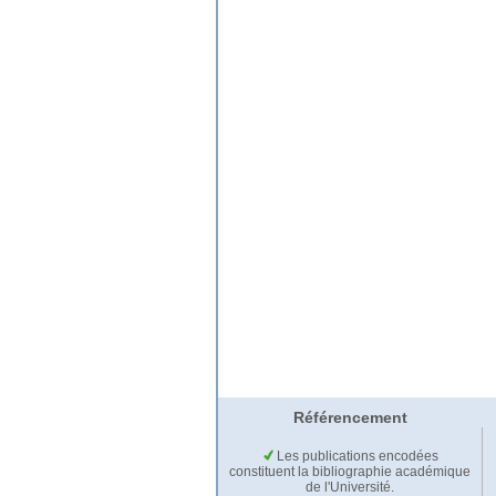
Référencement
Les publications encodées
constituent la bibliographie académique
de l'Université.