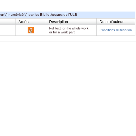
ier(s) numérisé(s) par les Bibliothèques de l'ULB
Accès
Description
Droits d'auteur
Full text for the whole work,
Conditions d'utilisation
or for a work part