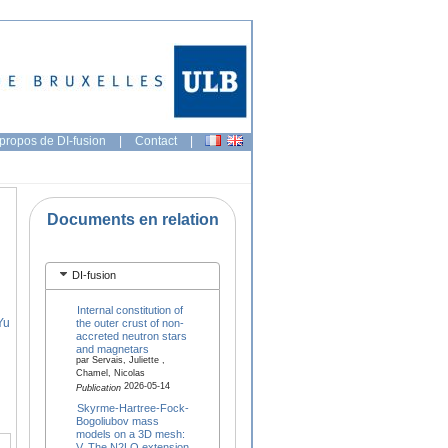
propos de DI-fusion
|
Contact
|
Documents en relation
DI-fusion
Internal constitution of
Yu
the outer crust of non-
accreted neutron stars
and magnetars
par Servais, Juliette ,
Chamel, Nicolas
2026-05-14
Publication
Skyrme-Hartree-Fock-
Bogoliubov mass
models on a 3D mesh:
V. The N2LO extension