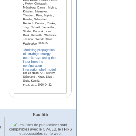
Loria Basto, Andrea Tzeitel
, Mokry, Christoph ,
Münzberg, Danny , Myhre,
Kristian , Niemeyer,
Thorben , Péru, Sophie ,
Raeder, Sebastian ,
Renisch, Dennis , Runke,
Jörg , Schrell, Samantha ,
Studer, Dominik , van
Beek, Kenneth , Warbinek,
Jessica , Wendt, Klaus
2026-05
Publication
Modeling propagation
of ultrahigh-energy
cosmic rays using the
input from the
configuration
interaction shell model
par Le Noan, O. , Goriely,
Stéphane , Khan, Elias ,
Sieja, Kamila
2026-04-22
Publication
Facilité
Les listes de publications sont
u
compatibles avec le CV-ULB, le FNRS
et accessibles sur le web.