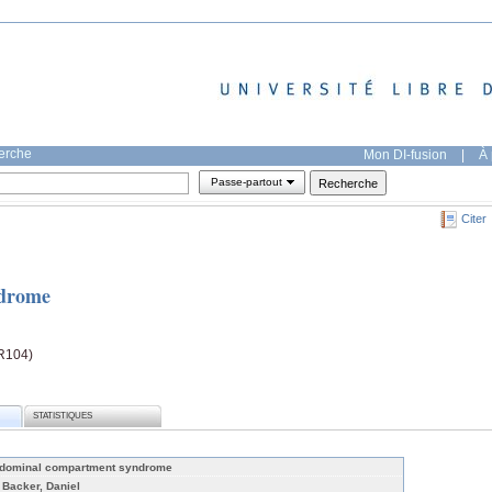
herche
Mon DI-fusion
|
À 
Passe-partout
Citer
drome
-R104)
STATISTIQUES
dominal compartment syndrome
 Backer, Daniel