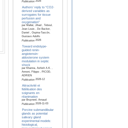
2026
Publication
Authors’ reply to “CO2-
derived variables as
surrogates for tissue
perfusion and
oxygenation”
par Mallat, Jihad , Teboul,
Jean Louis , De Backer,
Daniel , Ospina-Tascón,
Gustavo Adolfo
2026
Publication
Toward endotype-
guided renin-
angiotensin-
aldosterone system
modulation in septic
shock
par Khanna, Ashish A.K. ,
Annoni, Filippo , PICOD,
ADRIEN
2026-12
Publication
Attractivité et
fidélisation des
soignants en
réanimation
par Bruyneel, Arnaud
2026-11-03
Publication
Porcine submandibular
glands as potential
salivary gland
experimental models:
histological,