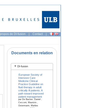
propos de DI-fusion
|
Contact
|
Documents en relation
DI-fusion
European Society of
Intensive Care
Medicine Clinical
Practice Guideline on
fluid therapy in adult
critically ill patients: A
path toward improved
patient management
par De Backer, Daniel ,
Cecconi, Maurizio ,
Ostermann, Marlies