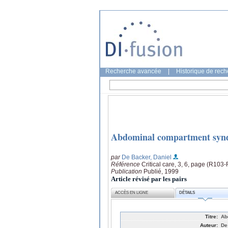
Recherche avancée
|
Historique de rec
Abdominal compartment syn
par
De Backer, Daniel
Référence
Critical care, 3, 6, page (R103
Publication
Publié, 1999
Article révisé par les pairs
ACCÈS EN LIGNE
DÉTAILS
Titre:
Ab
Auteur:
De