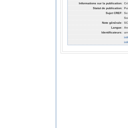
Informations sur la publication:
Cr
Statut de publication:
Pu
Sujet CREF:
Sc
So
Note générale:
SC
Langue:
An
Identificateurs:
ur
in
in