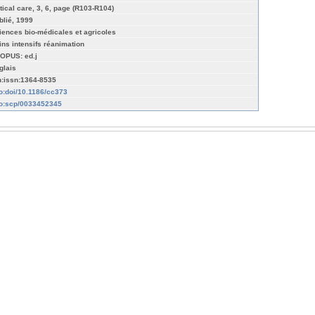
itical care, 3, 6, page (R103-R104)
blié, 1999
iences bio-médicales et agricoles
ins intensifs réanimation
OPUS: ed.j
glais
n:issn:1364-8535
fo:doi/10.1186/cc373
fo:scp/0033452345