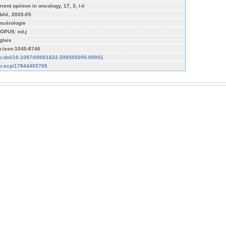
rent opinion in oncology, 17, 3, i-ii
blié, 2005-05
ncérologie
OPUS: ed.j
glais
n:issn:1040-8746
fo:doi/10.1097/00001622-200505000-00001
fo:scp/17844402705