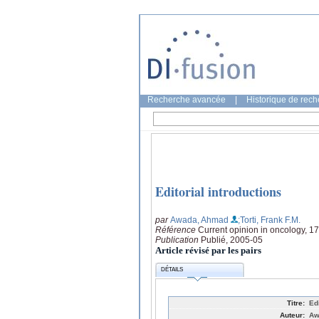
Recherche avancée
|
Historique de rec
Editorial introductions
par
Awada, Ahmad
;Torti, Frank F.M.
Référence
Current opinion in oncology, 17, 
Publication
Publié, 2005-05
Article révisé par les pairs
DÉTAILS
Titre:
Ed
Auteur:
Aw