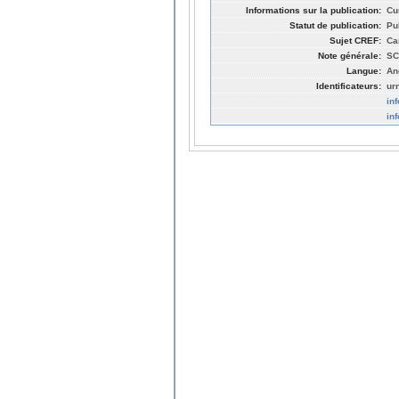
Informations sur la publication:
Cur
Statut de publication:
Pu
Sujet CREF:
Ca
Note générale:
SC
Langue:
An
Identificateurs:
ur
in
in