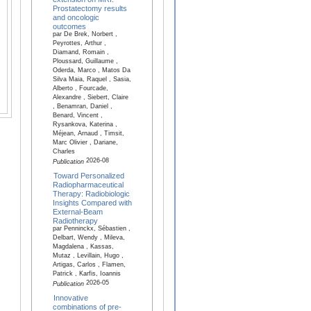
Prostatectomy results
and oncologic
outcomes
par De Brek, Norbert ,
Peyrottes, Arthur ,
Diamand, Romain ,
Ploussard, Guillaume ,
Oderda, Marco , Matos Da
Silva Maia, Raquel , Sasia,
Alberto , Fourcade,
Alexandre , Siebert, Claire
, Benamran, Daniel ,
Benard, Vincent ,
Rysankova, Katerina ,
Méjean, Arnaud , Timsit,
Marc Olivier , Dariane,
Charles
2026-08
Publication
Toward Personalized
Radiopharmaceutical
Therapy: Radiobiologic
Insights Compared with
External-Beam
Radiotherapy
par Penninckx, Sébastien ,
Delbart, Wendy , Mileva,
Magdalena , Kassas,
Mutaz , Levillain, Hugo ,
Artigas, Carlos , Flamen,
Patrick , Karfis, Ioannis
2026-05
Publication
Innovative
combinations of pre-