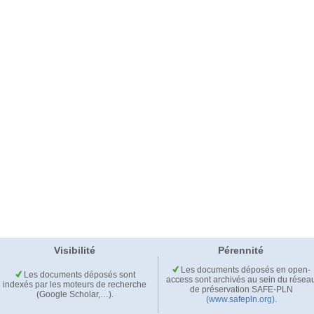
Visibilité
Pérennité
Les documents déposés en open-
Les documents déposés sont
access sont archivés au sein du résea
indexés par les moteurs de recherche
de préservation SAFE-PLN
(Google Scholar,…).
(www.safepln.org)
.