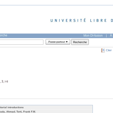
herche
Mon DI-fusion
|
À 
Passe-partout
Citer
3, i-ii
itorial introductions
ada, Ahmad; Torti, Frank F.M.