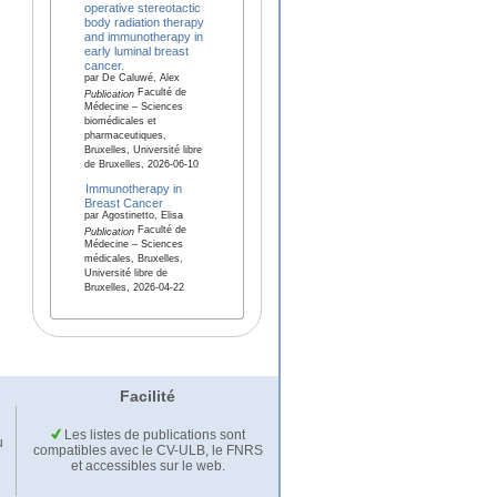
operative stereotactic
body radiation therapy
and immunotherapy in
early luminal breast
cancer.
par De Caluwé, Alex
Faculté de
Publication
Médecine – Sciences
biomédicales et
pharmaceutiques,
Bruxelles, Université libre
de Bruxelles, 2026-06-10
Immunotherapy in
Breast Cancer
par Agostinetto, Elisa
Faculté de
Publication
Médecine – Sciences
médicales, Bruxelles,
Université libre de
Bruxelles, 2026-04-22
Facilité
Les listes de publications sont
u
compatibles avec le CV-ULB, le FNRS
et accessibles sur le web.