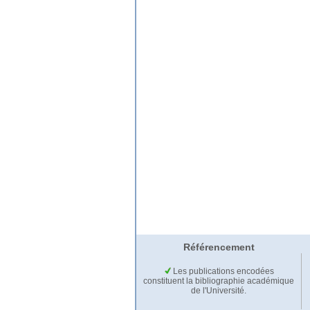
Référencement
Les publications encodées
constituent la bibliographie académique
de l'Université.