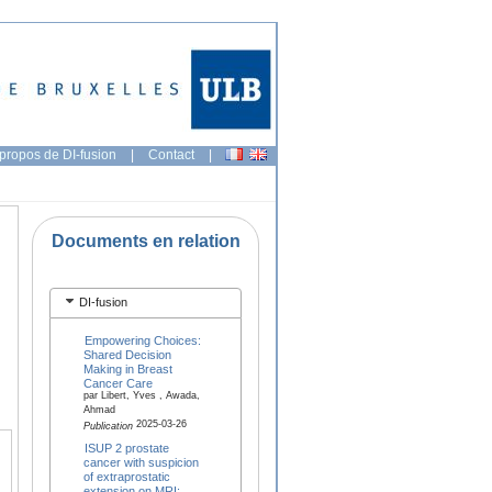
propos de DI-fusion
|
Contact
|
Documents en relation
DI-fusion
Empowering Choices:
Shared Decision
Making in Breast
Cancer Care
par Libert, Yves , Awada,
Ahmad
2025-03-26
Publication
ISUP 2 prostate
cancer with suspicion
of extraprostatic
extension on MRI: