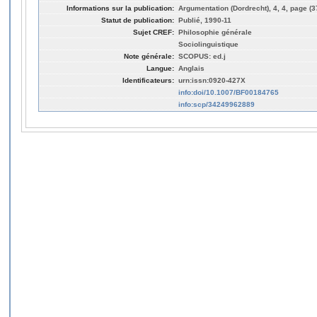
Informations sur la publication:
Argumentation (Dordrecht), 4, 4, page (3
Statut de publication:
Publié, 1990-11
Sujet CREF:
Philosophie générale
Sociolinguistique
Note générale:
SCOPUS: ed.j
Langue:
Anglais
Identificateurs:
urn:issn:0920-427X
info:doi/10.1007/BF00184765
info:scp/34249962889