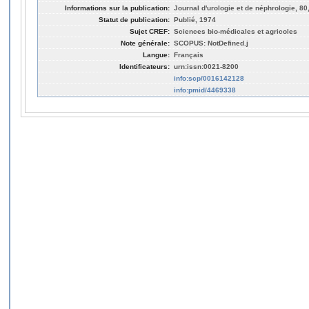
Informations sur la publication:
Journal d'urologie et de néphrologie, 80
Statut de publication:
Publié, 1974
Sujet CREF:
Sciences bio-médicales et agricoles
Note générale:
SCOPUS: NotDefined.j
Langue:
Français
Identificateurs:
urn:issn:0021-8200
info:scp/0016142128
info:pmid/4469338