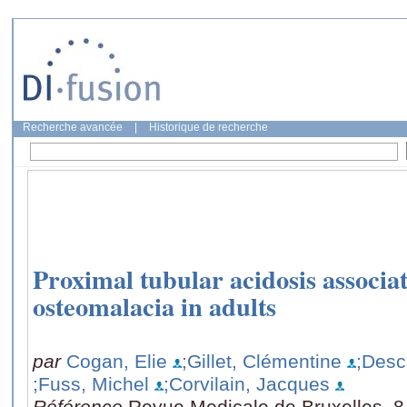
Recherche avancée
|
Historique de recherche
Proximal tubular acidosis associa
osteomalacia in adults
par
Cogan, Elie
;Gillet, Clémentine
;Desc
;Fuss, Michel
;Corvilain, Jacques
Référence
Revue Medicale de Bruxelles, 8