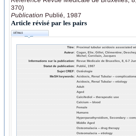
370)
Publication
Publié, 1987
Article révisé par les pairs
DÉTAILS
Titre:
Proximal tubular acidosis associated wi
Auteur:
Cogan, Elie; Gillet, Clémentine; Deschep
Michel; Corvilain, Jacques
Informations sur la publication:
Revue Medicale de Bruxelles, 8, 6-7 Ju
Statut de publication:
Publié, 1987
Sujet CREF:
Ostéologie
MeSH keywords:
Acidosis, Renal Tubular -- complication
Acidosis, Renal Tubular -- etiology
Adult
Aged
Calcifediol -- therapeutic use
Calcium -- blood
Female
Humans
Hyperparathyroidism, Secondary -- com
Middle Aged
Osteomalacia -- drug therapy
Osteomalacia -- etiology