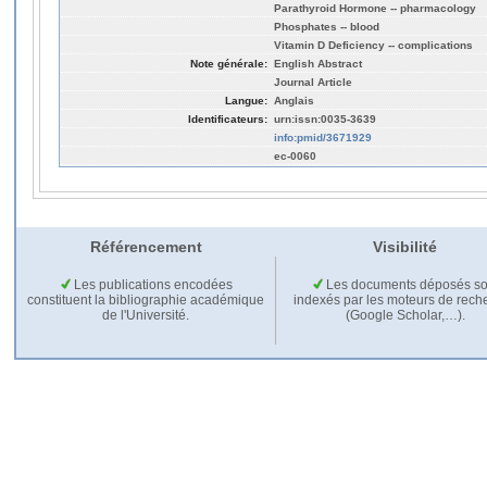
Parathyroid Hormone -- pharmacology
Phosphates -- blood
Vitamin D Deficiency -- complications
Note générale:
English Abstract
Journal Article
Langue:
Anglais
Identificateurs:
urn:issn:0035-3639
info:pmid/3671929
ec-0060
Référencement
Visibilité
Les publications encodées
Les documents déposés so
constituent la bibliographie académique
indexés par les moteurs de rech
de l'Université.
(Google Scholar,…).