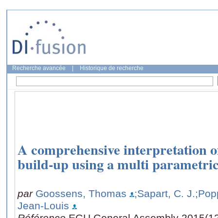
Recherche avancée
|
Historique de recherche
A comprehensive interpretation o
build-up using a multi parametri
par
Goossens, Thomas
;Sapart, C. J.
;Pop
Jean-Louis
Référence
EGU General Assembly 2015(12-