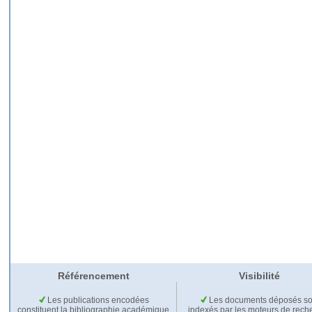
Référencement
Visibilité
Les publications encodées
Les documents déposés so
constituent la bibliographie académique
indexés par les moteurs de rech