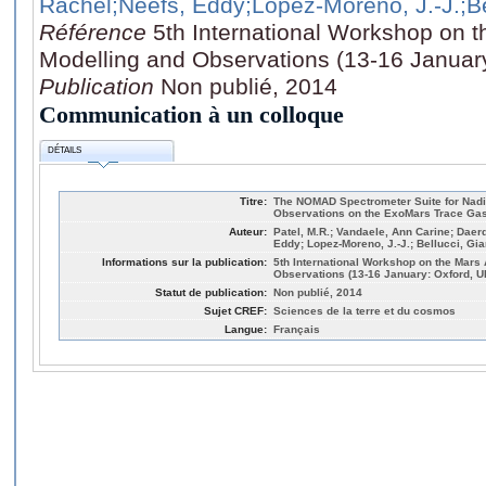
Rachel
;Neefs, Eddy
;Lopez-Moreno, J.-J.
;B
Référence
5th International Workshop on 
Modelling and Observations (13-16 Januar
Publication
Non publié, 2014
Communication à un colloque
DÉTAILS
Titre:
The NOMAD Spectrometer Suite for Nadir
Observations on the ExoMars Trace Gas
Auteur:
Patel, M.R.; Vandaele, Ann Carine; Daer
Eddy; Lopez-Moreno, J.-J.; Bellucci, Gi
Informations sur la publication:
5th International Workshop on the Mars
Observations (13-16 January: Oxford, U
Statut de publication:
Non publié, 2014
Sujet CREF:
Sciences de la terre et du cosmos
Langue:
Français