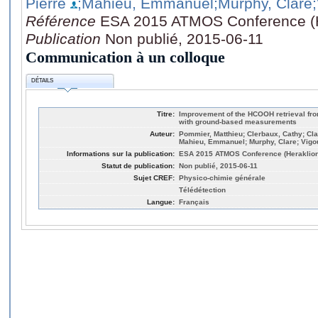
Pierre
;Mahieu, Emmanuel
;Murphy, Clare
Référence
ESA 2015 ATMOS Conference (He
Publication
Non publié, 2015-06-11
Communication à un colloque
DÉTAILS
Titre:
Improvement of the HCOOH retrieval f
with ground-based measurements
Auteur:
Pommier, Matthieu; Clerbaux, Cathy; Cla
Mahieu, Emmanuel; Murphy, Clare; Vigo
Informations sur la publication:
ESA 2015 ATMOS Conference (Heraklion,
Statut de publication:
Non publié, 2015-06-11
Sujet CREF:
Physico-chimie générale
Télédétection
Langue:
Français