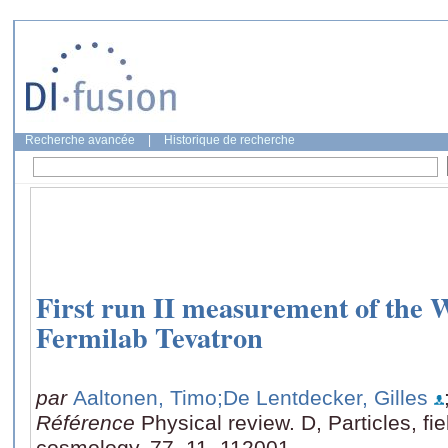
Recherche avancée
|
Historique de recherche
First run II measurement of the 
Fermilab Tevatron
par
Aaltonen, Timo
;De Lentdecker, Gilles
Référence
Physical review. D, Particles, fie
cosmology, 77, 11, 112001