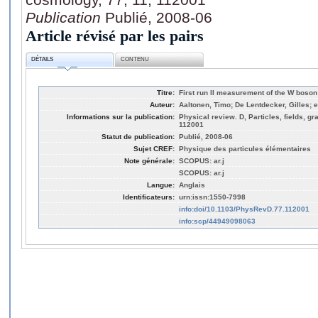
Publication
Publié, 2008-06
Article révisé par les pairs
DÉTAILS
CONTENU
Titre:
First run II measurement of the W boson
Auteur:
Aaltonen, Timo; De Lentdecker, Gilles; et
Informations sur la publication:
Physical review. D, Particles, fields, gr
112001
Statut de publication:
Publié, 2008-06
Sujet CREF:
Physique des particules élémentaires
Note générale:
SCOPUS: ar.j
SCOPUS: ar.j
Langue:
Anglais
Identificateurs:
urn:issn:1550-7998
info:doi/10.1103/PhysRevD.77.112001
info:scp/44949098063