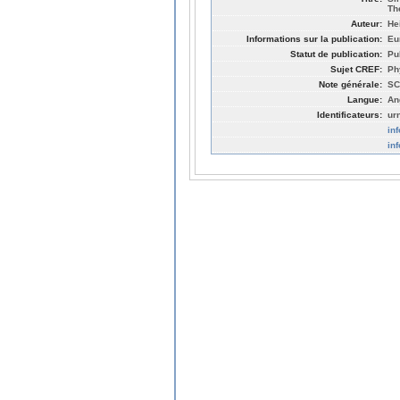
Th
Auteur:
He
Informations sur la publication:
Eu
Statut de publication:
Pu
Sujet CREF:
Ph
Note générale:
SC
Langue:
An
Identificateurs:
ur
in
in