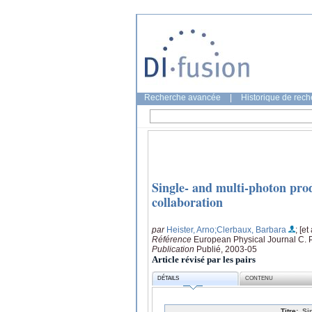
Recherche avancée
|
Historique de rec
Single- and multi-photon pro
collaboration
par
Heister, Arno
;Clerbaux, Barbara
; [et 
Référence
European Physical Journal C. Pa
Publication
Publié, 2003-05
Article révisé par les pairs
DÉTAILS
CONTENU
Titre:
Si