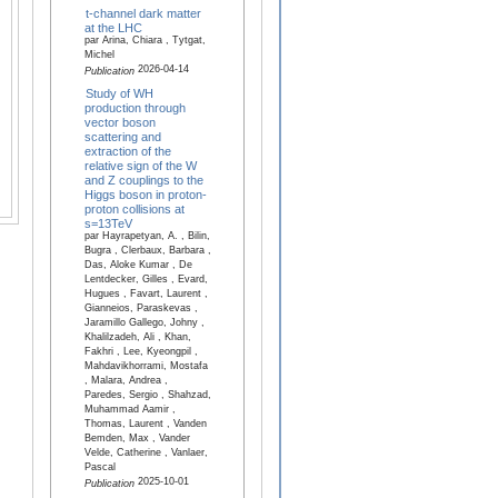
t-channel dark matter
at the LHC
par Arina, Chiara , Tytgat,
Michel
2026-04-14
Publication
Study of WH
production through
vector boson
scattering and
extraction of the
relative sign of the W
and Z couplings to the
Higgs boson in proton-
proton collisions at
s=13TeV
par Hayrapetyan, A. , Bilin,
Bugra , Clerbaux, Barbara ,
Das, Aloke Kumar , De
Lentdecker, Gilles , Evard,
Hugues , Favart, Laurent ,
Gianneios, Paraskevas ,
Jaramillo Gallego, Johny ,
Khalilzadeh, Ali , Khan,
Fakhri , Lee, Kyeongpil ,
Mahdavikhorrami, Mostafa
, Malara, Andrea ,
Paredes, Sergio , Shahzad,
Muhammad Aamir ,
Thomas, Laurent , Vanden
Bemden, Max , Vander
Velde, Catherine , Vanlaer,
Pascal
2025-10-01
Publication