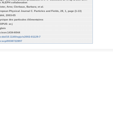
e ALEPH collaboration
ister, Arno; Clerbaux, Barbara; et al.
ropean Physical Journal C. Particles and Fields, 28, 1, page (1-13)
blié, 2003-05
ysique des particules élémentaires
OPUS: ar.j
glais
n:issn:1434-6044
fo:doi/10.1140/epjc/s2002-01129-7
fo:scp/0038722897