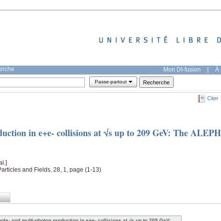
herche
Mon DI-fusion
|
À 
Passe-partout
Citer
duction in e+e- collisions at √s up to 209 GeV: The ALEPH
al.]
rticles and Fields, 28, 1, page (1-13)
ngle- and multi-photon production in e+e- collisions at √s up to 209 GeV: