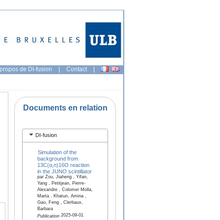
propos de DI-fusion
|
Contact
|
Documents en relation
DI-fusion
Simulation of the
background from
13C(α,n)16O reaction
in the JUNO scintillator
par Zou, Jiaheng , Yifan,
Yang , Petitjean, Pierre-
Alexandre , Colomer Molla,
Marta , Khatun, Amina ,
Gao, Feng , Clerbaux,
Barbara
2025-09-01
Publication