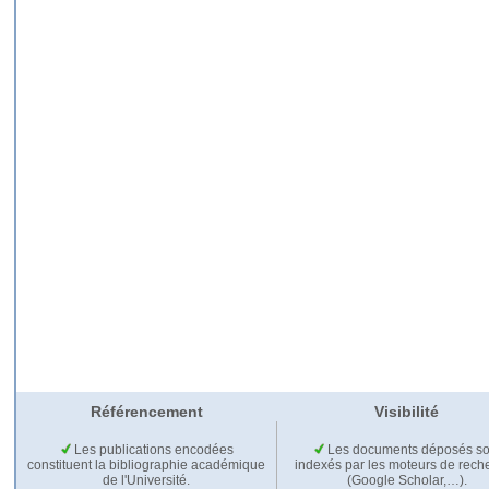
Référencement
Visibilité
Les publications encodées
Les documents déposés so
constituent la bibliographie académique
indexés par les moteurs de rech
de l'Université.
(Google Scholar,…).