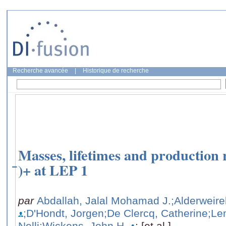
Recherche avancée
|
Historique de recherche
Masses, lifetimes and production r
̄)+ at LEP 1
par
Abdallah, Jalal Mohamad J.
;Alderweir
;D'Hondt, Jorgen
;De Clercq, Catherine
;Le
Nelli
;Wickens, John H.
; [et al.]