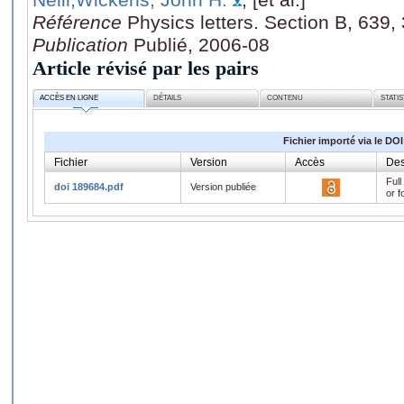
Référence
Physics letters. Section B, 639,
Publication
Publié, 2006-08
Article révisé par les pairs
ACCÈS EN LIGNE
DÉTAILS
CONTENU
STATI
Fichier importé via le DOI
Fichier
Version
Accès
Des
Full
doi 189684.pdf
Version publiée
or f