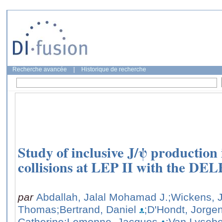
Recherche avancée
|
Historique de recherche
Study of inclusive J/ψ production
collisions at LEP II with the DEL
par
Abdallah, Jalal Mohamad J.
;Wickens, 
Thomas
;Bertrand, Daniel
;D'Hondt, Jorge
Catherine
;Lemonne, Jacques
;Van Lysebe