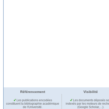
Référencement
Visibilité
Les publications encodées
Les documents déposés so
constituent la bibliographie académique
indexés par les moteurs de rech
de l'Université.
(Google Scholar,…).