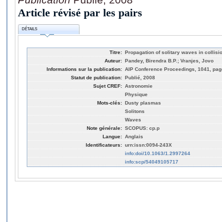
Article révisé par les pairs
DÉTAILS
Titre:
Propagation of solitary waves in collis
Auteur:
Pandey, Birendra B.P.; Vranjes, Jovo
Informations sur la publication:
AIP Conference Proceedings, 1041, pag
Statut de publication:
Publié, 2008
Sujet CREF:
Astronomie
Physique
Mots-clés:
Dusty plasmas
Solitons
Waves
Note générale:
SCOPUS: cp.p
Langue:
Anglais
Identificateurs:
urn:issn:0094-243X
info:doi/10.1063/1.2997264
info:scp/54049105717