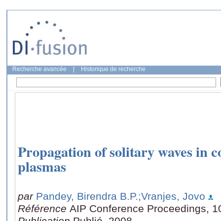
Recherche avancée
|
Historique de recherche
Propagation of solitary waves in co
plasmas
par
Pandey, Birendra B.P.
;Vranjes, Jovo
Référence
AIP Conference Proceedings, 1
Publication
Publié, 2008