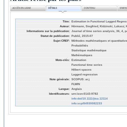
ACCÈS EN LIGNE
DÉTAILS
CONTENU
STATI
Titre:
Estimation in Functional Lagged Regres
Auteur:
Hörmann, Siegfried; Kidzinski, Lukasz; 
Informations sur la publication:
Journal of time series analysis, 36, 4, 
Statut de publication:
Publié, 2015-07
Sujet CREF:
Méthodes mathématiques et quantitativ
Probabilités
Statistique mathématique
Mathématiques
Mots-clés:
Estimation
Functional time series
Hilbert spaces
Lagged regression
Note générale:
SCOPUS: ar.j
FLWIN
Langue:
Anglais
Identificateurs:
urn:issn:0143-9782
info:doi/10.1111/jtsa.12114
info:scp/84930082233