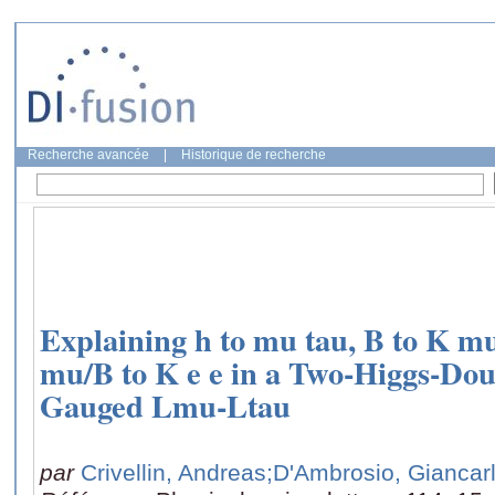
Recherche avancée
|
Historique de recherche
Explaining h to mu tau, B to K 
mu/B to K e e in a Two-Higgs-Dou
Gauged Lmu-Ltau
par
Crivellin, Andreas
;D'Ambrosio, Giancar