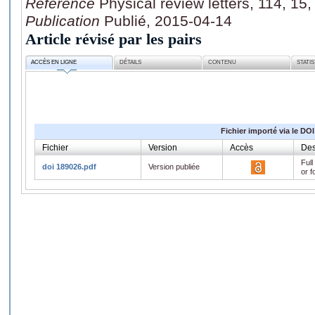
Référence
Physical review letters, 114, 15
Publication
Publié, 2015-04-14
Article révisé par les pairs
ACCÈS EN LIGNE
DÉTAILS
CONTENU
STATI
Fichier importé via le DOI
Fichier
Version
Accès
Des
Full
doi 189026.pdf
Version publiée
or f