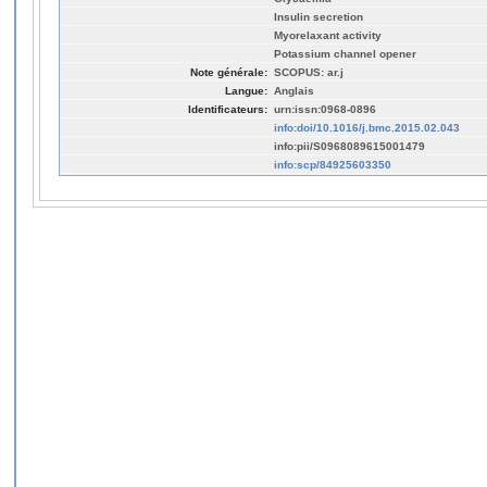
Insulin secretion
Myorelaxant activity
Potassium channel opener
Note générale:
SCOPUS: ar.j
Langue:
Anglais
Identificateurs:
urn:issn:0968-0896
info:doi/10.1016/j.bmc.2015.02.043
info:pii/S0968089615001479
info:scp/84925603350