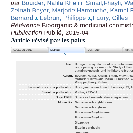
par
Bouider, Nafila
;Khelili, Smail
;Fhayli, W
Zeinab
;Boyer, Marjorie
;Harrouche, Kamel
;
Bernard
;Lebrun, Philippe
;Faury, Gilles
Référence
Bioorganic & medicinal chemistr
Publication
Publié, 2015-04
Article révisé par les pairs
ACCÈS EN LIGNE
DÉTAILS
CONTENU
STATI
Titre:
Design and synthesis of new potassium 
ring opening of diazoxide: Study of their
elastin synthesis and inhibitory effect o
Auteur:
Bouider, Nafila; Khelili, Smail; Fhayli,
Marjorie; Harrouche, Kamel; Florence, Xa
Philippe; Faury, Gilles
Informations sur la publication:
Bioorganic & medicinal chemistry, 23, 8
Statut de publication:
Publié, 2015-04
Sujet CREF:
Sciences bio-médicales et agricoles
Mots-clés:
Benzenecarbonylthiourea
Benzenecarbonylurea
Benzenesulfonylthiourea
Benzenesulfonylurea
Diazoxide
Elastin synthesis
Glycaemia