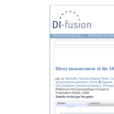
Recherche avancée
|
Historique de rec
Direct measurement of the 18
par
de Séréville, Nicolas
;Angulo Perez, C
Vincent
;Descouvemont, Pierre
;Figuera,
Gh
;Casajeros, Enrique
;Davinson, Thomas
Référence
Pos proceedings of science
Publication
Publié, 2006
Article révisé par les pairs
DÉTAILS
CONTENU