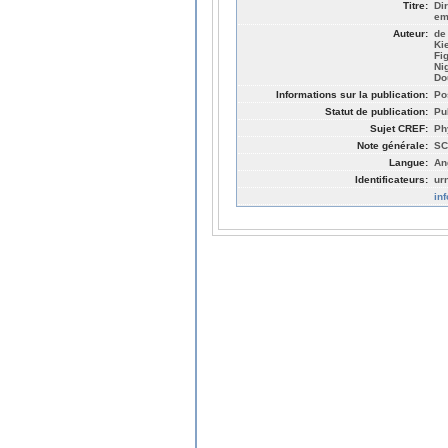
Titre:
Di
em
Auteur:
de
Ki
Fi
Ni
Do
Informations sur la publication:
Po
Statut de publication:
Pu
Sujet CREF:
Ph
Note générale:
SC
Langue:
An
Identificateurs:
ur
in