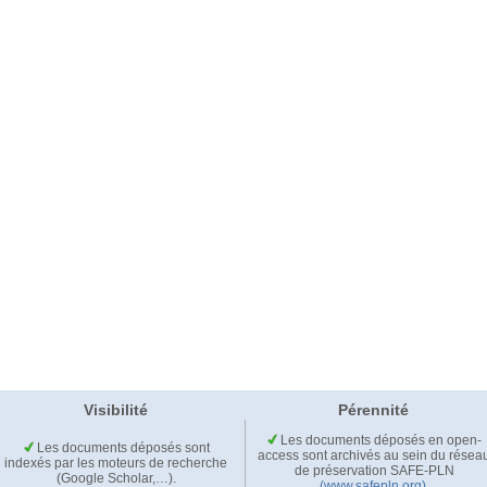
Visibilité
Pérennité
Les documents déposés en open-
Les documents déposés sont
access sont archivés au sein du résea
indexés par les moteurs de recherche
de préservation SAFE-PLN
(Google Scholar,…).
(www.safepln.org)
.