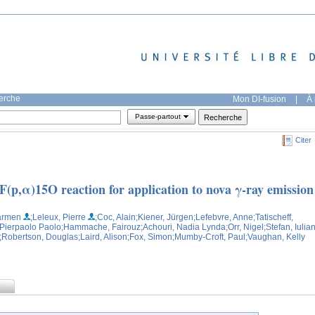
herche
Mon DI-fusion
|
À 
Passe-partout
Citer
F(p,α)15O reaction for application to nova γ-ray emission
armen
;Leleux, Pierre
;Coc, Alain
;Kiener, Jürgen
;Lefebvre, Anne
;Tatischeff,
 Pierpaolo Paolo
;Hammache, Fairouz
;Achouri, Nadia Lynda
;Orr, Nigel
;Stefan, Iulia
;Robertson, Douglas
;Laird, Alison
;Fox, Simon
;Mumby-Croft, Paul
;Vaughan, Kelly