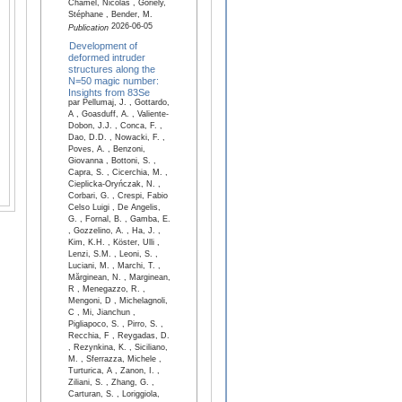
Chamel, Nicolas , Goriely,
Stéphane , Bender, M.
2026-06-05
Publication
Development of
deformed intruder
structures along the
N=50 magic number:
Insights from 83Se
par Pellumaj, J. , Gottardo,
A , Goasduff, A. , Valiente-
Dobon, J.J. , Conca, F. ,
Dao, D.D. , Nowacki, F. ,
Poves, A. , Benzoni,
Giovanna , Bottoni, S. ,
Capra, S. , Cicerchia, M. ,
Cieplicka-Oryńczak, N. ,
Corbari, G. , Crespi, Fabio
Celso Luigi , De Angelis,
G. , Fornal, B. , Gamba, E.
, Gozzelino, A. , Ha, J. ,
Kim, K.H. , Köster, Ulli ,
Lenzi, S.M. , Leoni, S. ,
Luciani, M. , Marchi, T. ,
Mărginean, N. , Marginean,
R , Menegazzo, R. ,
Mengoni, D , Michelagnoli,
C , Mi, Jianchun ,
Pigliapoco, S. , Pirro, S. ,
Recchia, F , Reygadas, D.
, Rezynkina, K. , Siciliano,
M. , Sferrazza, Michele ,
Turturica, A , Zanon, I. ,
Ziliani, S. , Zhang, G. ,
Carturan, S. , Loriggiola,