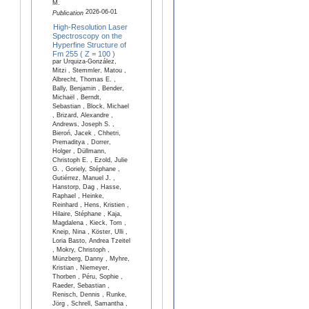
M.
2026-06-01
Publication
High-Resolution Laser
Spectroscopy on the
Hyperfine Structure of
Fm 255 ( Z = 100 )
par Urquiza-González,
Mitzi , Stemmler, Matou ,
Albrecht, Thomas E. ,
Bally, Benjamin , Bender,
Michaël , Berndt,
Sebastian , Block, Michael
, Brizard, Alexandre ,
Andrews, Joseph S. ,
Bieroń, Jacek , Chhetri,
Premaditya , Dorrer,
Holger , Düllmann,
Christoph E. , Ezold, Julie
G. , Goriely, Stéphane ,
Gutiérrez, Manuel J. ,
Hanstorp, Dag , Hasse,
Raphael , Heinke,
Reinhard , Hens, Kristien ,
Hilaire, Stéphane , Kaja,
Magdalena , Kieck, Tom ,
Kneip, Nina , Köster, Ulli ,
Loria Basto, Andrea Tzeitel
, Mokry, Christoph ,
Münzberg, Danny , Myhre,
Kristian , Niemeyer,
Thorben , Péru, Sophie ,
Raeder, Sebastian ,
Renisch, Dennis , Runke,
Jörg , Schrell, Samantha ,