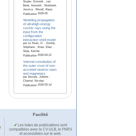
Studer, Dominik , van
Beek, Kenneth , Warbinek,
Jessica , Wendt, Klaus
2026-05
Publication
Modeling propagation
of ultrahigh-energy
cosmic rays using the
input from the
configuration
interaction shell model
par Le Noan, O. , Goriely,
Stéphane , Khan, Elias ,
Sieja, Kamila
2026-04-22
Publication
Internal constitution of
the outer crust of non-
accreted neutron stars
and magnetars
par Servais, Juliette ,
Chamel, Nicolas
2026-05-14
Publication
Facilité
Les listes de publications sont
u
compatibles avec le CV-ULB, le FNRS
et accessibles sur le web.