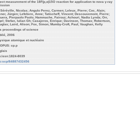
rect measurement of the 18F(p,α)15O reaction for application to nova γ-ray
ission
 Séréville, Nicolas; Angulo Perez, Carmen; Leleux, Pierre; Coc, Alain;
ener, Jürgen; Lefebvre, Anne; Tatischeff, Vincent; Descouvemont, Pierre;
guera, Pierpaolo Paolo; Hammache, Fairouz; Achouri, Nadia Lynda; Orr,
gel; Stefan, Iulian Gh; Casajeros, Enrique; Davinson, Thomas; Robertson,
uglas; Laird, Alison; Fox, Simon; Mumby-Croft, Paul; Vaughan, Kelly
s proceedings of science
blié, 2006
ysique atomique et nucléaire
OPUS: cp.p
glais
n:issn:1824-8039
fo:scp/84887432456