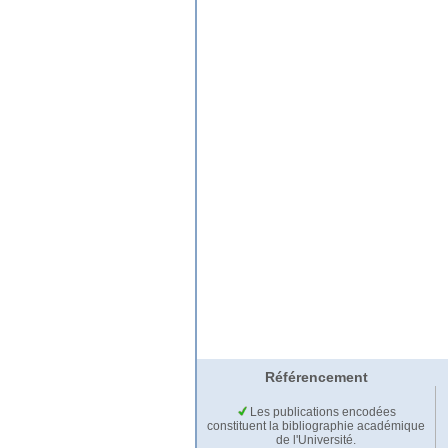
Référencement
Les publications encodées
constituent la bibliographie académique
de l'Université.