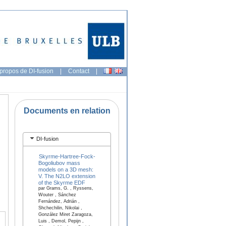
propos de DI-fusion
|
Contact
|
Documents en relation
DI-fusion
Skyrme-Hartree-Fock-
n
Bogoliubov mass
models on a 3D mesh:
V. The N2LO extension
of the Skyrme EDF
par Grams, G. , Ryssens,
Wouter , Sánchez
Fernández, Adrián ,
Shchechilin, Nikolai ,
González Miret Zaragoza,
Luis , Demol, Pepijn ,