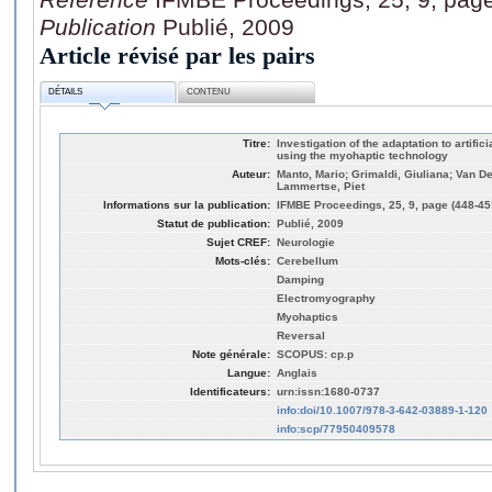
Publication
Publié, 2009
Article révisé par les pairs
DÉTAILS
CONTENU
Titre:
Investigation of the adaptation to artific
using the myohaptic technology
Auteur:
Manto, Mario; Grimaldi, Giuliana; Van D
Lammertse, Piet
Informations sur la publication:
IFMBE Proceedings, 25, 9, page (448-45
Statut de publication:
Publié, 2009
Sujet CREF:
Neurologie
Mots-clés:
Cerebellum
Damping
Electromyography
Myohaptics
Reversal
Note générale:
SCOPUS: cp.p
Langue:
Anglais
Identificateurs:
urn:issn:1680-0737
info:doi/10.1007/978-3-642-03889-1-120
info:scp/77950409578