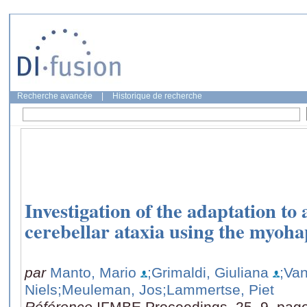
Recherche avancée
|
Historique de recherche
Investigation of the adaptation to 
cerebellar ataxia using the myoha
par
Manto, Mario
;Grimaldi, Giuliana
;Va
Niels
;Meuleman, Jos
;Lammertse, Piet
Référence
IFMBE Proceedings, 25, 9, pag