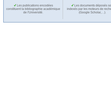
Les publications encodées
Les documents déposés so
constituent la bibliographie académique
indexés par les moteurs de rech
de l'Université.
(Google Scholar,…).