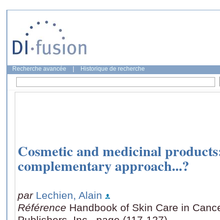
Recherche avancée
|
Historique de recherche
Cosmetic and medicinal products:
complementary approach...?
par
Lechien, Alain
Référence
Handbook of Skin Care in Cance
Publishers, Inc., page (117-127)