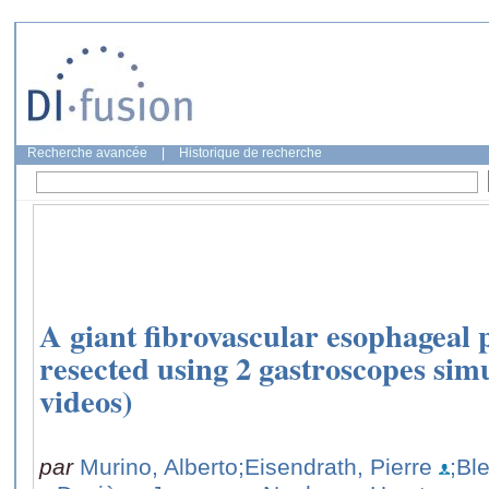
Recherche avancée
|
Historique de recherche
A giant fibrovascular esophageal 
resected using 2 gastroscopes sim
videos)
par
Murino, Alberto
;Eisendrath, Pierre
;Bl