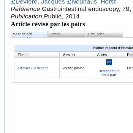
;Devière, Jacques
;Neuhaus, Horst
Référence
Gastrointestinal endoscopy, 79,
Publication
Publié, 2014
Article révisé par les pairs
ACCÈS EN LIGNE
DÉTAILS
STATISTIQUES
Fichier importé d'Elsevier
Fichier
Version
Accès
Des
Elsevier 187760.pdf
Version publiée
Els
Demander un
tiré à part