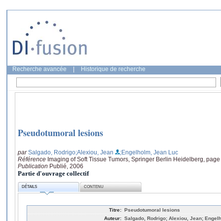
Recherche avancée
|
Historique de recherche
Pseudotumoral lesions
par
Salgado, Rodrigo
;Alexiou, Jean
;Engelholm, Jean Luc
Référence
Imaging of Soft Tissue Tumors, Springer Berlin Heidelberg, page
Publication
Publié, 2006
Partie d'ouvrage collectif
DÉTAILS
CONTENU
Titre:
Pseudotumoral lesions
Auteur:
Salgado, Rodrigo; Alexiou, Jean; Engel