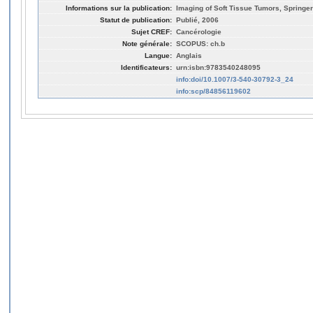
Informations sur la publication:
Imaging of Soft Tissue Tumors, Springer
Statut de publication:
Publié, 2006
Sujet CREF:
Cancérologie
Note générale:
SCOPUS: ch.b
Langue:
Anglais
Identificateurs:
urn:isbn:9783540248095
info:doi/10.1007/3-540-30792-3_24
info:scp/84856119602