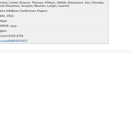
icker, Lionel; Erneux, Thomas; D'Huys, Ottilde; Danckaert, Jan; Chembo,
nne Kouomou; Jacquot, Maxime; Larger, Laurent
tics InfoBase Conference Papers
blié, 2011
tique
OPUS: cp.p
glais
n:issn:2162-2701
fo:scp/84893553437