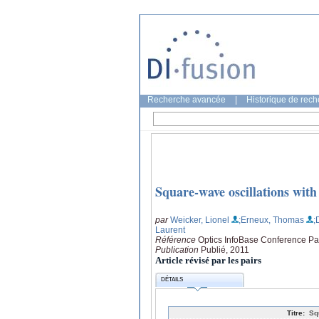
Recherche avancée
|
Historique de rec
Square-wave oscillations with 
par
Weicker, Lionel
;Erneux, Thomas
;
Laurent
Référence
Optics InfoBase Conference P
Publication
Publié, 2011
Article révisé par les pairs
DÉTAILS
Titre:
Sq