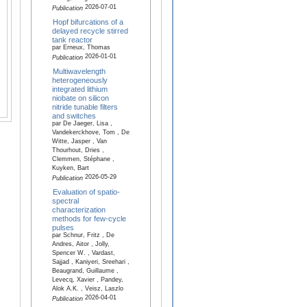
2026-07-01
Publication
Hopf bifurcations of a
delayed recycle stirred
tank reactor
par Erneux, Thomas
2026-01-01
Publication
Multiwavelength
heterogeneously
integrated lithium
niobate on silicon
nitride tunable filters
and switches
par De Jaeger, Lisa ,
Vandekerckhove, Tom , De
Witte, Jasper , Van
Thourhout, Dries ,
Clemmen, Stéphane ,
Kuyken, Bart
2026-05-29
Publication
Evaluation of spatio-
spectral
characterization
methods for few-cycle
pulses
par Schnur, Fritz , De
Andres, Aitor , Jolly,
Spencer W. , Vardast,
Sajjad , Kaniyeri, Sreehari ,
Beaugrand, Guillaume ,
Levecq, Xavier , Pandey,
Alok A.K. , Veisz, Laszlo
2026-04-01
Publication