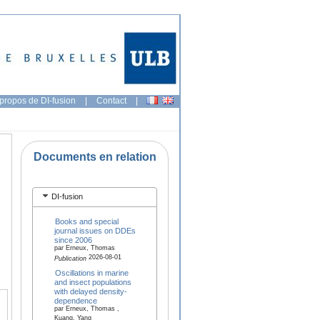
propos de DI-fusion
|
Contact
|
Documents en relation
DI-fusion
Books and special
journal issues on DDEs
since 2006
par Erneux, Thomas
2026-08-01
Publication
Oscillations in marine
and insect populations
with delayed density-
dependence
par Erneux, Thomas ,
Kuang, Yang