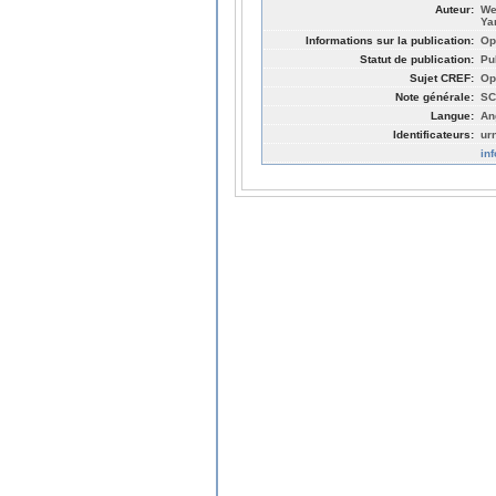
Auteur:
We
Ya
Informations sur la publication:
Op
Statut de publication:
Pu
Sujet CREF:
Op
Note générale:
SC
Langue:
An
Identificateurs:
ur
in