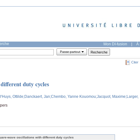
herche
Mon DI-fusion
|
À 
Passe-partout
Citer
different duty cycles
D'Huys, Ottilde
;Danckaert, Jan
;Chembo, Yanne Kouomou
;Jacquot, Maxime
;Larger,
apers
uare-wave oscillations with different duty cycles