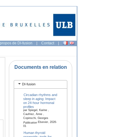
propos de DI-fusion
|
Contact
|
Documents en relation
DI-fusion
Circadian rhythms and
sleep in aging: Impact
on 24-hour hormonal
profiles
par Spiegel, Karine ,
Caufriez, Anne ,
Copinschi, Georges
Elsevier, 2026-
Publication
01
Human thyroid
organoids: tools for