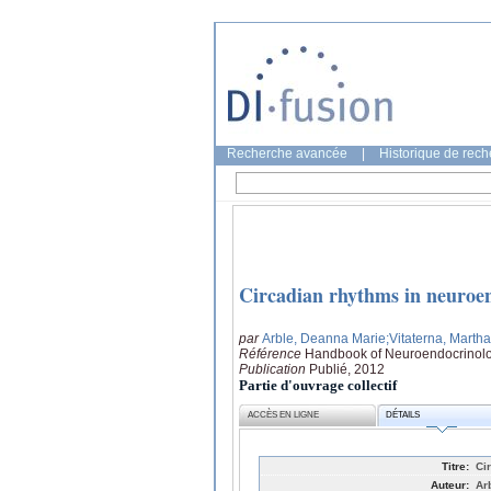
Recherche avancée
|
Historique de rec
Circadian rhythms in neuroe
par
Arble, Deanna Marie
;Vitaterna, Marth
Référence
Handbook of Neuroendocrinolog
Publication
Publié, 2012
Partie d'ouvrage collectif
ACCÈS EN LIGNE
DÉTAILS
Titre:
Ci
Auteur:
Ar