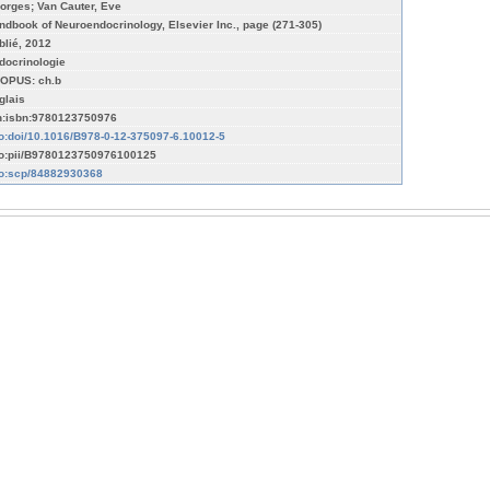
orges; Van Cauter, Eve
ndbook of Neuroendocrinology, Elsevier Inc., page (271-305)
blié, 2012
docrinologie
OPUS: ch.b
glais
n:isbn:9780123750976
fo:doi/10.1016/B978-0-12-375097-6.10012-5
fo:pii/B9780123750976100125
fo:scp/84882930368