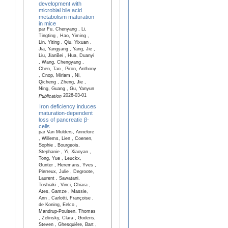
development with
microbial bile acid
metabolism maturation
in mice
par Fu, Chenyang , Li,
Tingting , Hao, Yiming ,
Lin, Yiting , Qiu, Yixuan ,
Jia, Yangyang , Yang, Jie ,
Liu, JianBei , Hua, Duanyi
, Wang, Chengyang ,
Chen, Tao , Piron, Anthony
, Cnop, Miriam , Ni,
Qicheng , Zheng, Jie ,
Ning, Guang , Gu, Yanyun
2026-03-01
Publication
Iron deficiency induces
maturation-dependent
loss of pancreatic β-
cells
par Van Mulders, Annelore
, Willems, Lien , Coenen,
Sophie , Bourgeois,
Stephanie , Yi, Xiaoyan ,
Tong, Yue , Leuckx,
Gunter , Heremans, Yves ,
Pierreux, Julie , Degroote,
Laurent , Sawatani,
Toshiaki , Vinci, Chiara ,
Ates, Gamze , Massie,
Ann , Carlotti, Françoise ,
de Koning, Eelco ,
Mandrup-Poulsen, Thomas
, Zelinsky, Clara , Goderis,
Steven , Ghesquière, Bart ,