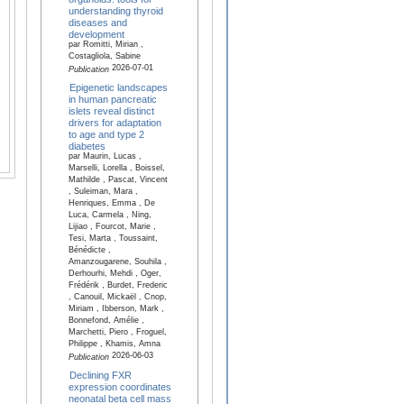
understanding thyroid
diseases and
development
par Romitti, Mirian ,
Costagliola, Sabine
2026-07-01
Publication
Epigenetic landscapes
in human pancreatic
islets reveal distinct
drivers for adaptation
to age and type 2
diabetes
par Maurin, Lucas ,
Marselli, Lorella , Boissel,
Mathilde , Pascat, Vincent
, Suleiman, Mara ,
Henriques, Emma , De
Luca, Carmela , Ning,
Lijiao , Fourcot, Marie ,
Tesi, Marta , Toussaint,
Bénédicte ,
Amanzougarene, Souhila ,
Derhourhi, Mehdi , Oger,
Frédérik , Burdet, Frederic
, Canouil, Mickaël , Cnop,
Miriam , Ibberson, Mark ,
Bonnefond, Amélie ,
Marchetti, Piero , Froguel,
Philippe , Khamis, Amna
2026-06-03
Publication
Declining FXR
expression coordinates
neonatal beta cell mass