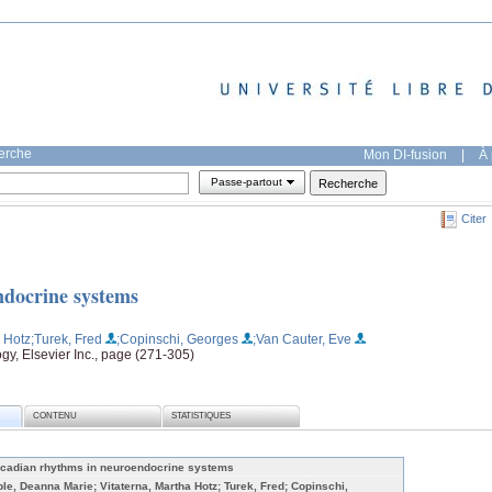
herche
Mon DI-fusion
|
À 
Passe-partout
Citer
ndocrine systems
a Hotz
;Turek, Fred
;Copinschi, Georges
;Van Cauter, Eve
y, Elsevier Inc., page (271-305)
CONTENU
STATISTIQUES
rcadian rhythms in neuroendocrine systems
ble, Deanna Marie; Vitaterna, Martha Hotz; Turek, Fred; Copinschi,