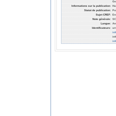
Ge
Informations sur la publication:
Ha
Statut de publication:
Pu
Sujet CREF:
En
Note générale:
SC
Langue:
An
Identificateurs:
ur
in
in
in