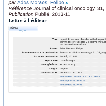
par
Ades Moraes, Felipe
Référence
Journal of clinical oncology, 31
Publication
Publié, 2013-11
Lettre à l'éditeur
DÉTAILS
Titre:
Lapatinib versus placebo added to pacli
growth factor receptor 2-positive metast
not learned from Africa
Auteur:
Ades Moraes, Felipe
Informations sur la publication:
Journal of clinical oncology, 31, 33, pag
Statut de publication:
Publié, 2013-11
Sujet CREF:
Cancérologie
Note générale:
SCOPUS: le.j
Langue:
Anglais
Identificateurs:
urn:issn:0732-183X
info:doi/10.1200/JCO.2013.51.0289
info:scp/84892845525
info:pmid/24127451