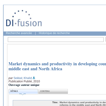
Recherche avancée
|
Historique de recherche
Market dynamics and productivity in developing coun
middle east and North Africa
par
Sekkat, Khalid
Publication
Publié, 2010
Ouvrage auteur unique
DÉTAILS
CONTENU
Titre:
Market dynamics and productivity in de
reforms in the middle east and North Afr