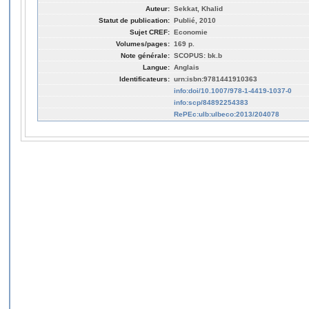
Auteur:
Sekkat, Khalid
Statut de publication:
Publié, 2010
Sujet CREF:
Economie
Volumes/pages:
169 p.
Note générale:
SCOPUS: bk.b
Langue:
Anglais
Identificateurs:
urn:isbn:9781441910363
info:doi/10.1007/978-1-4419-1037-0
info:scp/84892254383
RePEc:ulb:ulbeco:2013/204078