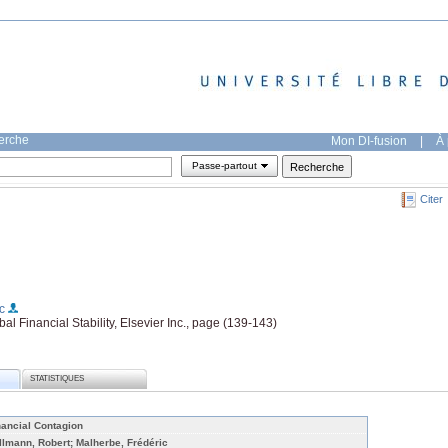
herche
Mon DI-fusion
|
À 
Passe-partout
Citer
c
 Financial Stability, Elsevier Inc., page (139-143)
STATISTIQUES
nancial Contagion
llmann, Robert; Malherbe, Frédéric