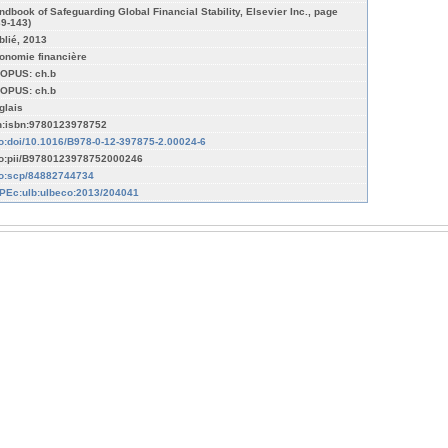
ndbook of Safeguarding Global Financial Stability, Elsevier Inc., page
39-143)
blié, 2013
onomie financière
OPUS: ch.b
OPUS: ch.b
glais
n:isbn:9780123978752
fo:doi/10.1016/B978-0-12-397875-2.00024-6
fo:pii/B9780123978752000246
fo:scp/84882744734
PEc:ulb:ulbeco:2013/204041