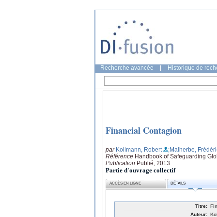
Recherche avancée
|
Historique de rec
Financial Contagion
par
Kollmann, Robert
;Malherbe, Frédéri
Référence
Handbook of Safeguarding Global
Publication
Publié, 2013
Partie d'ouvrage collectif
ACCÈS EN LIGNE
DÉTAILS
Titre:
Fi
Auteur:
Ko