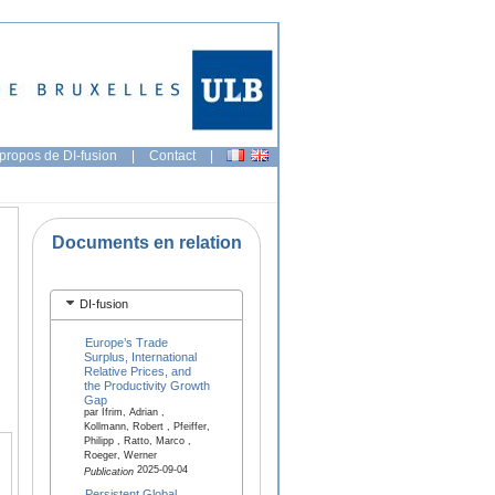
propos de DI-fusion
|
Contact
|
Documents en relation
DI-fusion
Europe’s Trade
Surplus, International
Relative Prices, and
the Productivity Growth
Gap
par Ifrim, Adrian ,
Kollmann, Robert , Pfeiffer,
Philipp , Ratto, Marco ,
Roeger, Werner
2025-09-04
Publication
Persistent Global