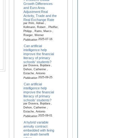
Growth Differences
and Euro Area
Adjustment:Real
Activity, Trade and the
Real Exchange Rate
par Ifrim, Adrian ,
Kollmann, Robert , Pfeiffer,
Philipp , Ratto, Marco ,
Roeger, Werner
2025-07-16
Publication
Can artificial
intelligence help
improve the financial
literacy of primary
schools’ students?
par Doseva, Bojidara ,
Dehon, Catherine ,
Estache, Antonio
2025-09-25
Publication
Can artificial
intelligence help
improve the financial
literacy of primary
schools’ students?
par Doseva, Bojidara ,
Dehon, Catherine ,
Estache, Antonio
2025-09-01
Publication
A hybrid variable
annuity contract
embedded with living
and death benefit