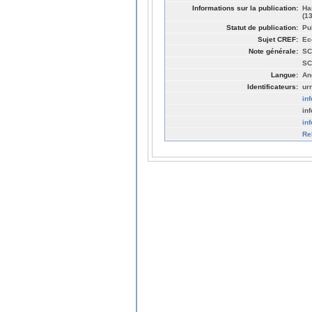
Informations sur la publication:
Ha
(1
Statut de publication:
Pu
Sujet CREF:
Ec
Note générale:
SC
SC
Langue:
An
Identificateurs:
ur
in
in
in
Re