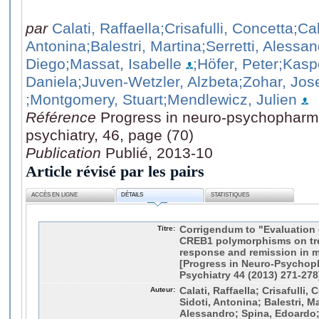
par
Calati, Raffaella
;Crisafulli, Concetta
;Ca
Antonina
;Balestri, Martina
;Serretti, Alessa
Diego
;Massat, Isabelle
;Höfer, Peter
;Kaspe
Daniela
;Juven-Wetzler, Alzbeta
;Zohar, Jos
;Montgomery, Stuart
;Mendlewicz, Julien
Référence
Progress in neuro-psychopharma
psychiatry, 46, page (70)
Publication
Publié, 2013-10
Article révisé par les pairs
ACCÈS EN LIGNE
DÉTAILS
STATISTIQUES
Titre:
Corrigendum to "Evaluation 
CREB1 polymorphisms on tre
response and remission in m
[Progress in Neuro-Psychop
Psychiatry 44 (2013) 271-278
Auteur:
Calati, Raffaella; Crisafulli,
Sidoti, Antonina; Balestri, Ma
Alessandro; Spina, Edoardo;