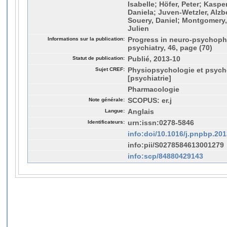
Isabelle; Höfer, Peter; Kasper
Daniela; Juven-Wetzler, Alzb
Souery, Daniel; Montgomery,
Julien
Informations sur la publication:
Progress in neuro-psychoph
psychiatry, 46, page (70)
Statut de publication:
Publié, 2013-10
Sujet CREF:
Physiopsychologie et psych
[psychiatrie]
Pharmacologie
Note générale:
SCOPUS: er.j
Langue:
Anglais
Identificateurs:
urn:issn:0278-5846
info:doi/10.1016/j.pnpbp.201
info:pii/S0278584613001279
info:scp/84880429143