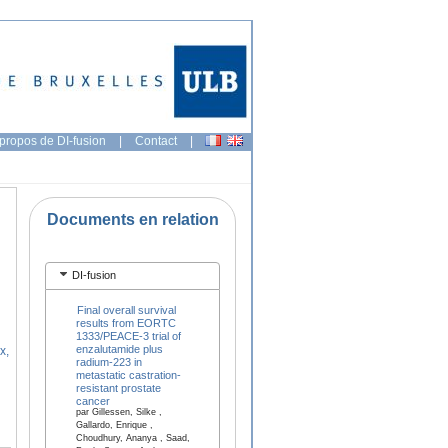
propos de DI-fusion
|
Contact
|
Documents en relation
DI-fusion
Final overall survival
results from EORTC
1333/PEACE-3 trial of
enzalutamide plus
x,
radium-223 in
metastatic castration-
resistant prostate
cancer
par Gillessen, Silke ,
Gallardo, Enrique ,
Choudhury, Ananya , Saad,