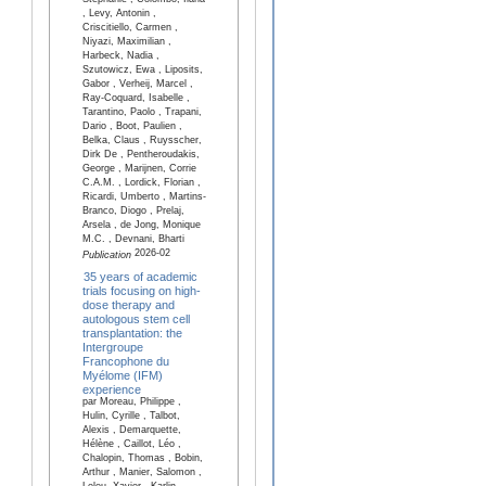
Stephanie , Colombo, Ilaria
, Levy, Antonin ,
Criscitiello, Carmen ,
Niyazi, Maximilian ,
Harbeck, Nadia ,
Szutowicz, Ewa , Liposits,
Gabor , Verheij, Marcel ,
Ray-Coquard, Isabelle ,
Tarantino, Paolo , Trapani,
Dario , Boot, Paulien ,
Belka, Claus , Ruysscher,
Dirk De , Pentheroudakis,
George , Marijnen, Corrie
C.A.M. , Lordick, Florian ,
Ricardi, Umberto , Martins-
Branco, Diogo , Prelaj,
Arsela , de Jong, Monique
M.C. , Devnani, Bharti
2026-02
Publication
35 years of academic
trials focusing on high-
dose therapy and
autologous stem cell
transplantation: the
Intergroupe
Francophone du
Myélome (IFM)
experience
par Moreau, Philippe ,
Hulin, Cyrille , Talbot,
Alexis , Demarquette,
Hélène , Caillot, Léo ,
Chalopin, Thomas , Bobin,
Arthur , Manier, Salomon ,