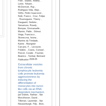
Fred , Soares, Andrey ,
Loriot, Yohann ,
McDermott, Ray ,
Rodriguez-Vida, Alejo ,
Velho, Pedro Isaacsson ,
Nolè, Franco , Cruz, Felipe
, Roumeguere, Thierry ,
Daugaard, Gedske ,
Yamamura, Rosely ,
Bompas, Emmanuelle ,
Maroto, Pablo , Gómez
Veiga, Francisco ,
Skoneczna, Iwona ,
Martins da Trindade,
Karine , Mavignier
Carcano, F. , Lecouvet,
Frédéric , Coens, Corneel ,
Poncet, Coralie , Fournier,
Beatrice , Tombal, Bertrand
2026-05
Publication
Extracellular vesicles
from chronic
lymphocytic leukemia
cells promote leukemia
aggressiveness by
inducing the
differentiation of
monocytes into nurse-
like cells via an RNA-
dependent mechanism.
par Dubois, Nathan , Van
Morckhoven, David ,
Tilleman, Laurentijn , Van
Nieuwerburgh, Filip , Bron,