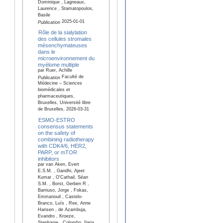
Dominique , Lagneaux,
Laurence , Stamatopoulos,
Basile
2025-01-01
Publication
Rôle de la sialylation
des cellules stromales
mésenchymateuses
dans le
microenvironnement du
myélome multiple
par Ruer, Achille
Faculté de
Publication
Médecine – Sciences
biomédicales et
pharmaceutiques,
Bruxelles, Université libre
de Bruxelles, 2026-03-31
ESMO-ESTRO
consensus statements
on the safety of
combining radiotherapy
with CDK4/6, HER2,
PARP, or mTOR
inhibitors
par van Aken, Evert
E.S.M. , Gandhi, Ajeet
Kumar , O'Cathail, Séan
S.M. , Borst, Gerben R ,
Barriuso, Jorge , Fokas,
Emmanouil , Castelo-
Branco, Luís , Ree, Anne
Hansen , de Azambuja,
Evandro , Kroeze,