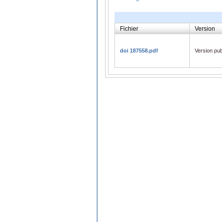
Fichier
Version
doi 187558.pdf
Version pub