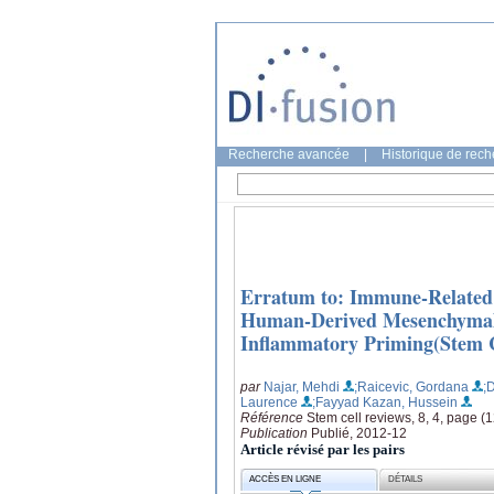
Recherche avancée
|
Historique de rec
Erratum to: Immune-Related 
Human-Derived Mesenchymal 
Inflammatory Priming(Stem C
par
Najar, Mehdi
;Raicevic, Gordana
;
Laurence
;Fayyad Kazan, Hussein
Référence
Stem cell reviews, 8, 4, page (
Publication
Publié, 2012-12
Article révisé par les pairs
ACCÈS EN LIGNE
DÉTAILS