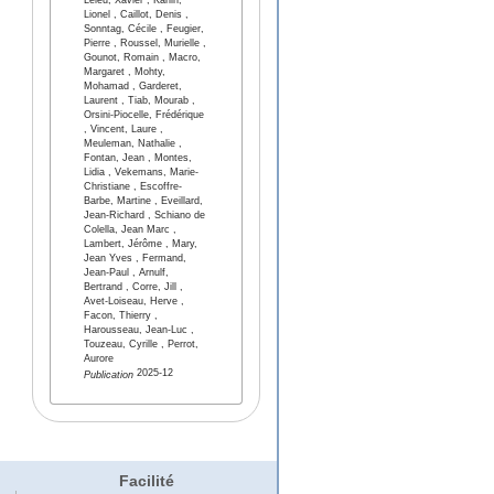
Leleu, Xavier , Karlin,
Lionel , Caillot, Denis ,
Sonntag, Cécile , Feugier,
Pierre , Roussel, Murielle ,
Gounot, Romain , Macro,
Margaret , Mohty,
Mohamad , Garderet,
Laurent , Tiab, Mourab ,
Orsini-Piocelle, Frédérique
, Vincent, Laure ,
Meuleman, Nathalie ,
Fontan, Jean , Montes,
Lidia , Vekemans, Marie-
Christiane , Escoffre-
Barbe, Martine , Eveillard,
Jean-Richard , Schiano de
Colella, Jean Marc ,
Lambert, Jérôme , Mary,
Jean Yves , Fermand,
Jean-Paul , Arnulf,
Bertrand , Corre, Jill ,
Avet-Loiseau, Herve ,
Facon, Thierry ,
Harousseau, Jean-Luc ,
Touzeau, Cyrille , Perrot,
Aurore
2025-12
Publication
Facilité