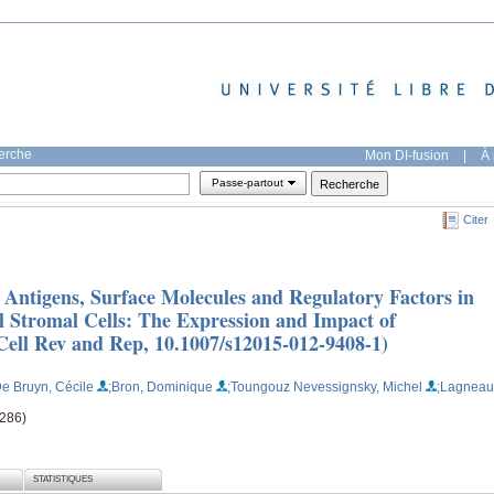
herche
Mon DI-fusion
|
À 
Passe-partout
Citer
Antigens, Surface Molecules and Regulatory Factors in
Stromal Cells: The Expression and Impact of
ell Rev and Rep, 10.1007/s12015-012-9408-1)
De Bruyn, Cécile
;Bron, Dominique
;Toungouz Nevessignsky, Michel
;Lagneau
1286)
STATISTIQUES